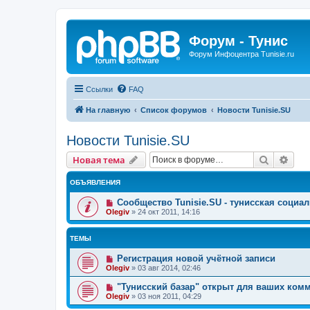
Форум - Тунис
Форум Инфоцентра Tunisie.ru
Ссылки
FAQ
На главную
Список форумов
Новости Tunisie.SU
Новости Tunisie.SU
Поиск
Рас
Новая тема
ОБЪЯВЛЕНИЯ
Сообщество Tunisie.SU - тунисская социал
Olegiv
»
24 окт 2011, 14:16
ТЕМЫ
Регистрация новой учётной записи
Olegiv
»
03 авг 2014, 02:46
"Тунисский базар" открыт для ваших ком
Olegiv
»
03 ноя 2011, 04:29