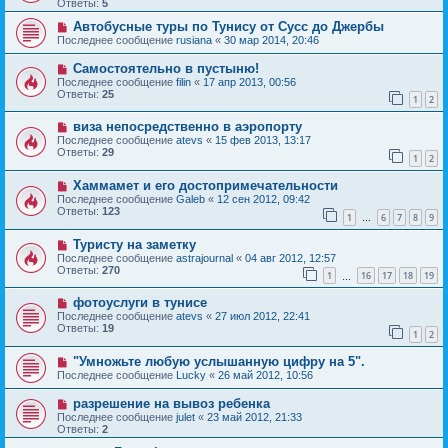
Ответы:
5
Автобусные туры по Тунису от Сусс до Джербы
Последнее сообщение
rusiana
«
30 мар 2014, 20:46
Самостоятельно в пустыню!
Последнее сообщение
filin
«
17 апр 2013, 00:56
Ответы:
25
1
2
виза непосредственно в аэропорту
Последнее сообщение
atevs
«
15 фев 2013, 13:17
Ответы:
29
1
2
Хаммамет и его достопримечательности
Последнее сообщение
Galeb
«
12 сен 2012, 09:42
Ответы:
123
1
6
7
8
9
…
Туристу на заметку
Последнее сообщение
astrajournal
«
04 авг 2012, 12:57
Ответы:
270
1
16
17
18
19
…
фотоуслуги в тунисе
Последнее сообщение
atevs
«
27 июл 2012, 22:41
Ответы:
19
1
2
"Умножьте любую услышанную цифру на 5".
Последнее сообщение
Lucky
«
26 май 2012, 10:56
разрешение на вывоз ребенка
Последнее сообщение
julet
«
23 май 2012, 21:33
Ответы:
2