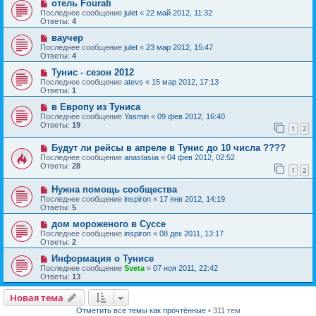
отель Fourati
Последнее сообщение
julet
«
22 май 2012, 11:32
Ответы:
4
ваучер
Последнее сообщение
julet
«
23 мар 2012, 15:47
Ответы:
4
Тунис - сезон 2012
Последнее сообщение
atevs
«
15 мар 2012, 17:13
Ответы:
1
в Европу из Туниса
Последнее сообщение
Yasmin
«
09 фев 2012, 16:40
Ответы:
19
1
2
Будут ли рейсы в апреле в Тунис до 10 числа ????
Последнее сообщение
anastasiia
«
04 фев 2012, 02:52
Ответы:
28
1
2
Нужна помощь сообщества
Последнее сообщение
inspiron
«
17 янв 2012, 14:19
Ответы:
5
дом мороженого в Суссе
Последнее сообщение
inspiron
«
08 дек 2011, 13:17
Ответы:
2
Информация о Тунисе
Последнее сообщение
Sveta
«
07 ноя 2011, 22:42
Ответы:
13
Новая тема
Отметить все темы как прочтённые
• 311 тем