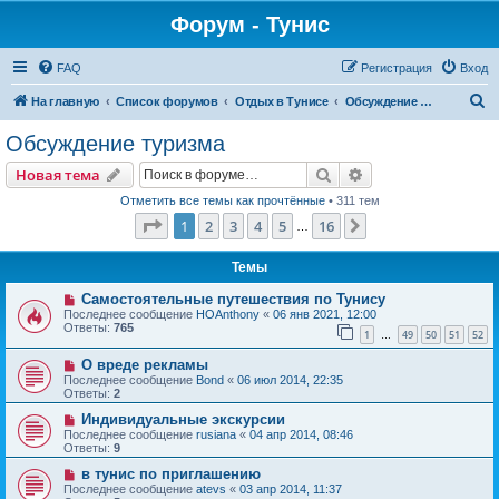
Форум - Тунис
FAQ
Регистрация
Вход
П
На главную
Список форумов
Отдых в Тунисе
Обсуждение туризма
о
Обсуждение туризма
и
Поиск
Расширенный пои
Новая тема
с
Отметить все темы как прочтённые
• 311 тем
к
Страница
1
из
16
1
2
3
4
5
16
След.
…
Темы
Самостоятельные путешествия по Тунису
Последнее сообщение
HOAnthony
«
06 янв 2021, 12:00
Ответы:
765
1
49
50
51
52
…
О вреде рекламы
Последнее сообщение
Bond
«
06 июл 2014, 22:35
Ответы:
2
Индивидуальные экскурсии
Последнее сообщение
rusiana
«
04 апр 2014, 08:46
Ответы:
9
в тунис по приглашению
Последнее сообщение
atevs
«
03 апр 2014, 11:37