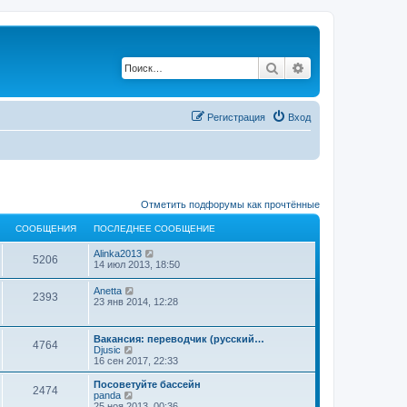
Поиск
Расширенный по
Регистрация
Вход
Отметить подфорумы как прочтённые
СООБЩЕНИЯ
ПОСЛЕДНЕЕ СООБЩЕНИЕ
П
Alinka2013
5206
е
14 июл 2013, 18:50
р
е
П
Anetta
2393
й
е
23 янв 2014, 12:28
т
р
и
е
к
й
Вакансия: переводчик (русский…
п
4764
т
П
Djusic
о
и
е
16 сен 2017, 22:33
с
к
р
л
п
е
е
Посоветуйте бассейн
о
2474
й
П
д
panda
с
т
е
н
25 ноя 2013, 00:36