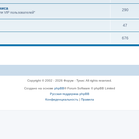
ниса
290
я VIP пользователей"
47
676
Copyright © 2002 - 2026 Форум - Тунис All rights reserved.
Создано на основе
phpBB
® Forum Software © phpBB Limited
Русская поддержка phpBB
Конфиденциальность
|
Правила