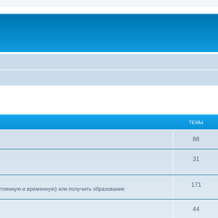
ТЕМЫ
86
31
171
стоянную и временную) или получить образование
44