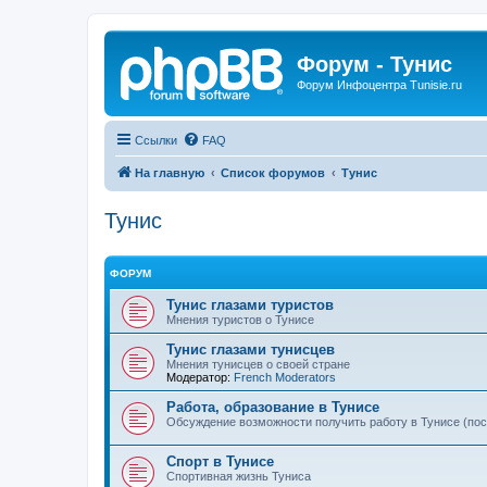
Форум - Тунис
Форум Инфоцентра Tunisie.ru
Ссылки
FAQ
На главную
Список форумов
Тунис
Тунис
ФОРУМ
Тунис глазами туристов
Мнения туристов о Тунисе
Тунис глазами тунисцев
Мнения тунисцев о своей стране
Модератор:
French Moderators
Работа, образование в Тунисе
Обсуждение возможности получить работу в Тунисе (по
Спорт в Тунисе
Спортивная жизнь Туниса