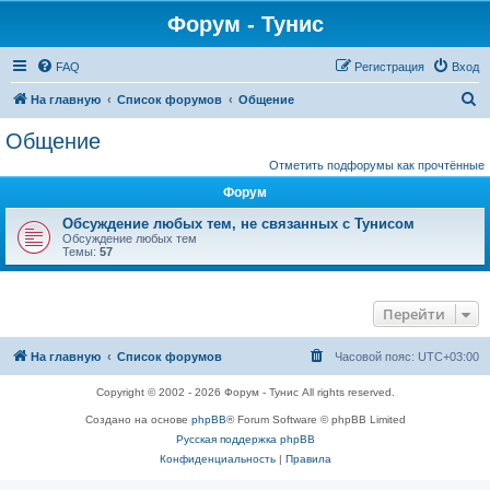
Форум - Тунис
FAQ
Регистрация
Вход
П
На главную
Список форумов
Общение
о
Общение
и
Отметить подфорумы как прочтённые
с
Форум
к
Обсуждение любых тем, не связанных с Тунисом
Обсуждение любых тем
Темы:
57
Перейти
На главную
Список форумов
Часовой пояс:
UTC+03:00
Copyright © 2002 - 2026 Форум - Тунис All rights reserved.
Создано на основе
phpBB
® Forum Software © phpBB Limited
Русская поддержка phpBB
Конфиденциальность
|
Правила