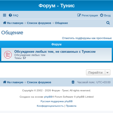
Форум - Тунис
FAQ
Регистрация
Вход
П
На главную
Список форумов
Общение
о
Общение
и
Отметить подфорумы как прочтённые
с
Форум
к
Обсуждение любых тем, не связанных с Тунисом
Обсуждение любых тем
Темы:
57
Перейти
На главную
Список форумов
Часовой пояс:
UTC+03:00
Copyright © 2002 - 2026 Форум - Тунис All rights reserved.
Создано на основе
phpBB
® Forum Software © phpBB Limited
Русская поддержка phpBB
Конфиденциальность
|
Правила