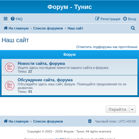
Форум - Тунис
FAQ
Регистрация
Вход
П
На главную
Список форумов
Наш сайт
о
Наш сайт
и
Отметить подфорумы как прочтённые
с
Форум
к
Новости сайта, форума
Ищите здесь последние новости нашего сайта и форума
Темы:
22
Обсуждение сайта, форума
Обсуждайте здесь наш сайт, форум. Помещайте предложения по их
развитию.
Темы:
93
Перейти
На главную
Список форумов
Часовой пояс:
UTC+03:00
Copyright © 2002 - 2026 Форум - Тунис All rights reserved.