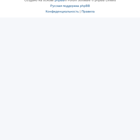
Создано на основе
phpBB
® Forum Software © phpBB Limited
Русская поддержка phpBB
Конфиденциальность
|
Правила