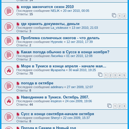
Ответы:
14
когда закончится сезон 2010
Последнее сообщение
NELIK
«
20 окт 2010, 00:05
Ответы:
15
1
2
где хранить документы, деньги
Последнее сообщение
La_visiteuse
«
13 окт 2010, 21:03
Ответы:
3
Проблема солнечных ожогов - что делать
Последнее сообщение
Hypnotic
«
12 окт 2010, 17:39
Ответы:
2
Какая погода обычно в Суссе в конце ноября?
Последнее сообщение
Лиси4ка
«
01 окт 2010, 12:08
Ответы:
2
Море в Тунисе в конце апреля - начале мая...
Последнее сообщение
liliyapasha
«
30 май 2010, 19:25
Ответы:
70
1
2
3
4
5
погода в октябре
Последнее сообщение
adelinaru
«
27 окт 2009, 12:07
Ответы:
8
Наводнение в Тунисе. Октябрь 2007.
Последнее сообщение
inspiron
«
24 сен 2009, 19:06
Ответы:
44
1
2
3
Сусс в конце сентября-начале октября
Последнее сообщение
Sheryl
«
22 сен 2009, 15:37
Ответы:
8
Погода в Сахаре в Новый год