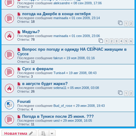
Последнее сообщение
aleksandre
«
08 сен 2009, 17:06
Ответы:
7
погода на Джербе в конце октября
Последнее сообщение
marinaafa
«
01 сен 2009, 23:14
Ответы:
18
1
2
Медузы?
Последнее сообщение
marinaafa
«
01 сен 2009, 23:06
Ответы:
78
1
2
3
4
5
6
Вопрос про погоду и одежду НА СЕЙЧАС живущим в
Суссе
Последнее сообщение
fakrun
«
19 ноя 2008, 01:16
Ответы:
12
Сусс в феврале
Последнее сообщение
Tunisa4
«
19 авг 2008, 08:43
Ответы:
3
в августе будет жарко?
Последнее сообщение
selena11
«
05 июл 2008, 03:08
Ответы:
26
1
2
Fourati
Последнее сообщение
Bud_of_rose
«
29 июн 2008, 19:43
Ответы:
4
Погода в Тунисе после 25 июня. ???
Последнее сообщение
uesl
«
29 июн 2008, 16:05
Ответы:
11
Новая тема