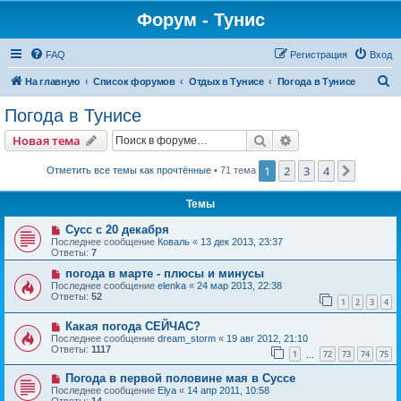
Форум - Тунис
FAQ
Регистрация
Вход
П
На главную
Список форумов
Отдых в Тунисе
Погода в Тунисе
о
Погода в Тунисе
и
Поиск
Расширенный пои
Новая тема
с
к
1
2
3
4
След.
Отметить все темы как прочтённые
• 71 тема
Темы
Сусс с 20 декабря
Последнее сообщение
Коваль
«
13 дек 2013, 23:37
Ответы:
7
погода в марте - плюсы и минусы
Последнее сообщение
elenka
«
24 мар 2013, 22:38
Ответы:
52
1
2
3
4
Какая погода СЕЙЧАС?
Последнее сообщение
dream_storm
«
19 авг 2012, 21:10
Ответы:
1117
1
72
73
74
75
…
Погода в первой половине мая в Суссе
Последнее сообщение
Elya
«
14 апр 2011, 10:58