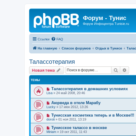
Форум - Тунис
Форум Инфоцентра Tunisie.ru
Ссылки
FAQ
На главную
Список форумов
Отдых в Тунисе
Тала
Талассотерапия
Поиск
Рас
Новая тема
ТЕМЫ
Талассотерапия в домашних условиях
Lisa
»
24 май 2008, 20:46
Аюрведа в отеле Марабу
Lucky
»
17 июн 2012, 13:26
Тунисская косметика теперь и в Москве!!!
doroti
»
01 ноя 2011, 13:19
Тунисское талассо в москве
Miriam
»
19 окт 2011, 11:43