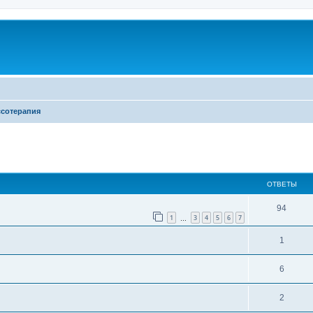
ссотерапия
ширенный поиск
ОТВЕТЫ
94
1
3
4
5
6
7
…
1
6
2