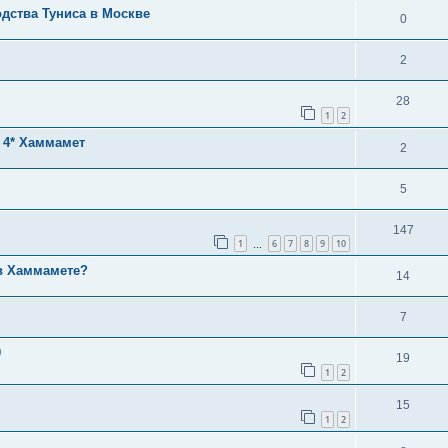
дства Туниса в Москве
0
2
28
1
2
e 4* Хаммамет
2
5
147
1
6
7
8
9
10
…
 в Хаммамете?
14
7
0
19
1
2
15
1
2