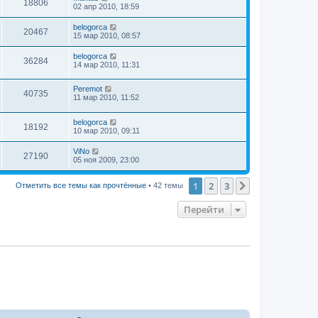
18806
02 апр 2010, 18:59
belogorca
20467
15 мар 2010, 08:57
belogorca
36284
14 мар 2010, 11:31
Peremot
40735
11 мар 2010, 11:52
belogorca
18192
10 мар 2010, 09:11
ViNo
27190
05 ноя 2009, 23:00
1
2
3
След.
Отметить все темы как прочтённые
• 42 темы
Перейти