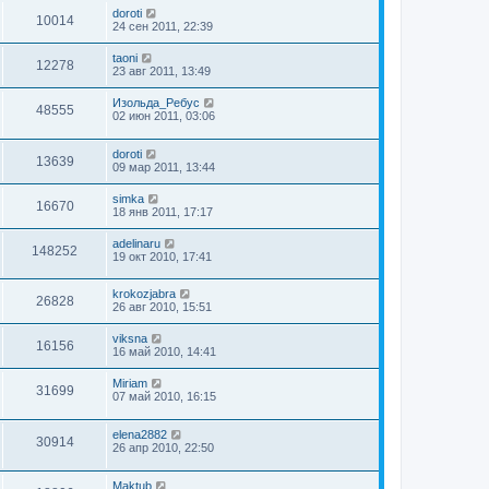
doroti
10014
24 сен 2011, 22:39
taoni
12278
23 авг 2011, 13:49
Изольда_Ребус
48555
02 июн 2011, 03:06
doroti
13639
09 мар 2011, 13:44
simka
16670
18 янв 2011, 17:17
adelinaru
148252
19 окт 2010, 17:41
krokozjabra
26828
26 авг 2010, 15:51
viksna
16156
16 май 2010, 14:41
Miriam
31699
07 май 2010, 16:15
elena2882
30914
26 апр 2010, 22:50
Maktub