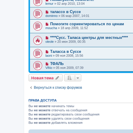
lemur
»
02 апр 2010, 13:04
талассо в Суссе
dominno
»
06 мар 2007, 14:01
Помогите сориентироваться по ценам
moucha
»
18 апр 2009, 11:52
****Сусс. Таласа центры для местных****
oleole
»
20 июн 2009, 00:35
Таласса в Суссе
laoni
»
09 ноя 2008, 15:56
ТФАЛЬ
ViNo
»
05 ноя 2009, 07:39
Новая тема
Вернуться к списку форумов
ПРАВА ДОСТУПА
Вы
не можете
начинать темы
Вы
не можете
отвечать на сообщения
Вы
не можете
редактировать свои сообщения
Вы
не можете
удалять свои сообщения
Вы
не можете
добавлять вложения