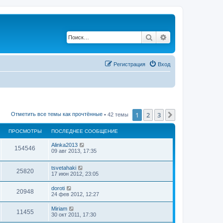
Поиск
Расширенный по
Регистрация
Вход
1
2
3
След.
Отметить все темы как прочтённые
• 42 темы
ПРОСМОТРЫ
ПОСЛЕДНЕЕ СООБЩЕНИЕ
Alinka2013
154546
09 авг 2013, 17:35
tsvetahaki
25820
17 июн 2012, 23:05
doroti
20948
24 фев 2012, 12:27
Miriam
11455
30 окт 2011, 17:30