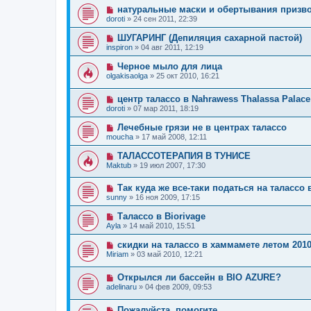
натуральные маски и обертывания призво
doroti
»
24 сен 2011, 22:39
ШУГАРИНГ (Депиляция сахарной пастой)
inspiron
»
04 авг 2011, 12:19
Черное мыло для лица
olgakisaolga
»
25 окт 2010, 16:21
центр талассо в Nahrawess Thalassa Palac
doroti
»
07 мар 2011, 18:19
Лечебные грязи не в центрах талассо
moucha
»
17 май 2008, 12:11
ТАЛАССОТЕРАПИЯ В ТУНИСЕ
Maktub
»
19 июл 2007, 17:30
Так куда же все-таки податься на талассо
sunny
»
16 ноя 2009, 17:15
Талассо в Biorivage
Ayla
»
14 май 2010, 15:51
скидки на талассо в хаммамете летом 201
Miriam
»
03 май 2010, 12:21
Открылся ли бассейн в BIO AZURE?
adelinaru
»
04 фев 2009, 09:53
Пожалуйста, помогите.