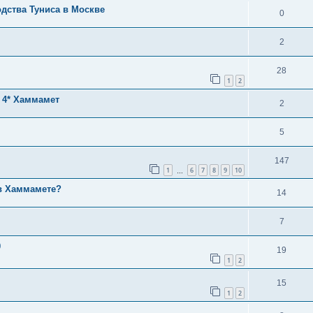
дства Туниса в Москве
0
2
28
1
2
e 4* Хаммамет
2
5
147
1
6
7
8
9
10
…
 в Хаммамете?
14
7
0
19
1
2
15
1
2