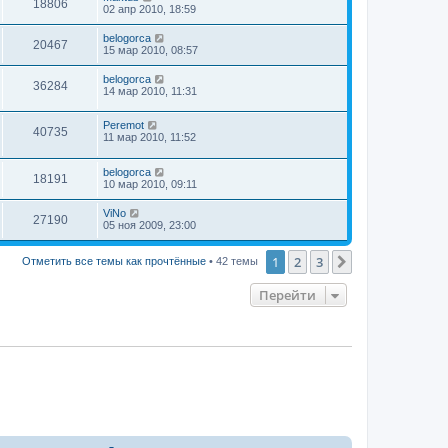
18806
02 апр 2010, 18:59
belogorca
20467
15 мар 2010, 08:57
belogorca
36284
14 мар 2010, 11:31
Peremot
40735
11 мар 2010, 11:52
belogorca
18191
10 мар 2010, 09:11
ViNo
27190
05 ноя 2009, 23:00
1
2
3
След.
Отметить все темы как прочтённые
• 42 темы
Перейти