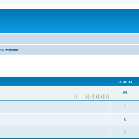
ссотерапия
ширенный поиск
ОТВЕТЫ
94
1
3
4
5
6
7
…
1
6
2