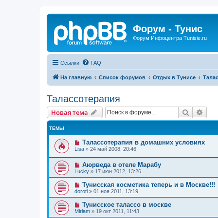
Форум - Тунис
Форум Инфоцентра Tunisie.ru
Ссылки
FAQ
На главную
Список форумов
Отдых в Тунисе
Тала
Талассотерапия
Поиск
Рас
Новая тема
ТЕМЫ
Талассотерапия в домашних условиях
Lisa
»
24 май 2008, 20:46
Аюрведа в отеле Марабу
Lucky
»
17 июн 2012, 13:26
Тунисская косметика теперь и в Москве!!!
doroti
»
01 ноя 2011, 13:19
Тунисское талассо в москве
Miriam
»
19 окт 2011, 11:43