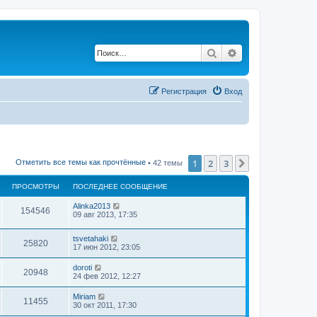
Поиск
Расширенный по
Регистрация
Вход
1
2
3
След.
Отметить все темы как прочтённые
• 42 темы
ПРОСМОТРЫ
ПОСЛЕДНЕЕ СООБЩЕНИЕ
Alinka2013
154546
09 авг 2013, 17:35
tsvetahaki
25820
17 июн 2012, 23:05
doroti
20948
24 фев 2012, 12:27
Miriam
11455
30 окт 2011, 17:30