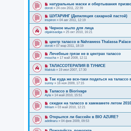
натуральные маски и обертывания призво
doroti
»
24 сен 2011, 22:39
ШУГАРИНГ (Депиляция сахарной пастой)
inspiron
»
04 авг 2011, 12:19
Черное мыло для лица
olgakisaolga
»
25 окт 2010, 16:21
центр талассо в Nahrawess Thalassa Palac
doroti
»
07 мар 2011, 18:19
Лечебные грязи не в центрах талассо
moucha
»
17 май 2008, 12:11
ТАЛАССОТЕРАПИЯ В ТУНИСЕ
Maktub
»
19 июл 2007, 17:30
Так куда же все-таки податься на талассо
sunny
»
16 ноя 2009, 17:15
Талассо в Biorivage
Ayla
»
14 май 2010, 15:51
скидки на талассо в хаммамете летом 201
Miriam
»
03 май 2010, 12:21
Открылся ли бассейн в BIO AZURE?
adelinaru
»
04 фев 2009, 09:53
Пожалуйста, помогите.