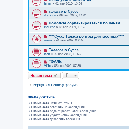
lemur
»
02 апр 2010, 13:04
талассо в Суссе
dominno
»
06 мар 2007, 14:01
Помогите сориентироваться по ценам
moucha
»
18 апр 2009, 11:52
****Сусс. Таласа центры для местных****
oleole
»
20 июн 2009, 00:35
Таласса в Суссе
laoni
»
09 ноя 2008, 15:56
ТФАЛЬ
ViNo
»
05 ноя 2009, 07:39
Новая тема
Вернуться к списку форумов
ПРАВА ДОСТУПА
Вы
не можете
начинать темы
Вы
не можете
отвечать на сообщения
Вы
не можете
редактировать свои сообщения
Вы
не можете
удалять свои сообщения
Вы
не можете
добавлять вложения