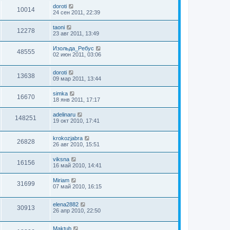
doroti
10014
24 сен 2011, 22:39
taoni
12278
23 авг 2011, 13:49
Изольда_Ребус
48555
02 июн 2011, 03:06
doroti
13638
09 мар 2011, 13:44
simka
16670
18 янв 2011, 17:17
adelinaru
148251
19 окт 2010, 17:41
krokozjabra
26828
26 авг 2010, 15:51
viksna
16156
16 май 2010, 14:41
Miriam
31699
07 май 2010, 16:15
elena2882
30913
26 апр 2010, 22:50
Maktub