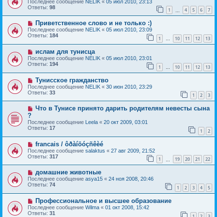
Последнее сообщение
NELIK
«
05 июл 2010, 23:13
Ответы:
98
1
4
5
6
7
…
Приветственное слово и не только :)
Последнее сообщение
NELIK
«
05 июл 2010, 23:09
Ответы:
184
1
10
11
12
13
…
ислам для тунисца
Последнее сообщение
NELIK
«
05 июл 2010, 23:01
Ответы:
194
1
10
11
12
13
…
Тунисское гражданство
Последнее сообщение
NELIK
«
30 июн 2010, 23:29
Ответы:
33
1
2
3
Что в Тунисе принято дарить родителям невесты сына
?
Последнее сообщение
Leela
«
20 окт 2009, 03:01
Ответы:
17
1
2
francais / ôðàíöóçñêèé
Последнее сообщение
salaktus
«
27 авг 2009, 21:52
Ответы:
317
1
19
20
21
22
…
домашние животные
Последнее сообщение
asya15
«
24 ноя 2008, 20:46
Ответы:
74
1
2
3
4
5
Профессиональное и высшее образование
Последнее сообщение
Wilma
«
01 окт 2008, 15:42
Ответы:
31
1
2
3