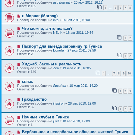
Последнее сообщение
astrajournal
«
20 июн 2012, 16:12
Ответы:
105
1
5
6
7
8
…
г. Морнаг (Mornag)
Последнее сообщение
evp
«
14 ноя 2011, 10:00
Что можно, а что нельзя?
Последнее сообщение
NELIK
«
18 авг 2011, 19:54
Ответы:
23
1
2
Паспорт для выезда заграницу гр.Туниса
Последнее сообщение
Lionella
«
27 июл 2011, 09:59
Ответы:
26
1
2
Хиджаб. Законы и реальность.
Последнее сообщение
Zen
«
19 июл 2011, 18:05
Ответы:
140
1
7
8
9
10
…
связь
Последнее сообщение
Лиси4ка
«
10 мар 2011, 14:20
Ответы:
34
1
2
3
Гражданство
Последнее сообщение
inspiron
«
28 дек 2010, 12:00
Ответы:
32
1
2
3
Ночные клубы в Тунисе
Последнее сообщение
julet
«
10 авг 2010, 17:09
Ответы:
1
Вербальное и невербальное общение жителей Туниса