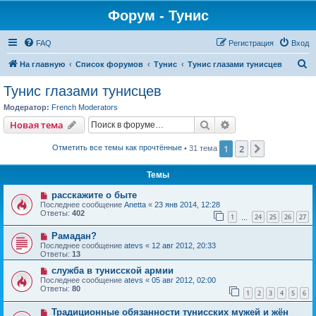
Форум - Тунис
FAQ
Регистрация
Вход
П
На главную
Список форумов
Тунис
Тунис глазами тунисцев
о
Тунис глазами тунисцев
и
Модератор:
French Moderators
с
Поиск
Расширенный пои
Новая тема
к
1
2
След.
Отметить все темы как прочтённые
• 31 тема
Темы
расскажите о быте
Последнее сообщение
Anetta
«
23 янв 2014, 12:28
Ответы:
402
1
24
25
26
27
…
Рамадан?
Последнее сообщение
atevs
«
12 авг 2012, 20:33
Ответы:
13
служба в тунисской армии
Последнее сообщение
atevs
«
05 авг 2012, 02:00
Ответы:
80
1
2
3
4
5
6
Традиционные обязанности тунисских мужей и жён