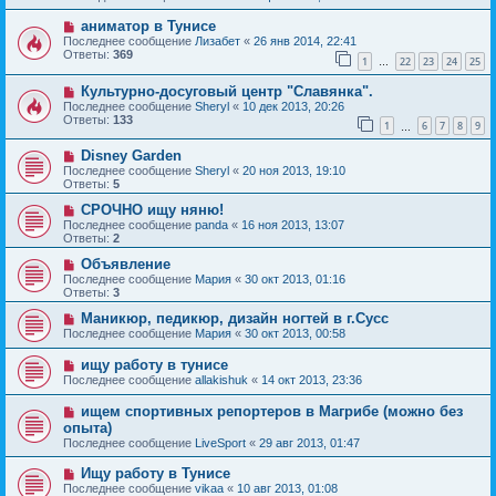
аниматор в Тунисе
Последнее сообщение
Лизабет
«
26 янв 2014, 22:41
Ответы:
369
1
22
23
24
25
…
Культурно-досуговый центр "Славянка".
Последнее сообщение
Sheryl
«
10 дек 2013, 20:26
Ответы:
133
1
6
7
8
9
…
Disney Garden
Последнее сообщение
Sheryl
«
20 ноя 2013, 19:10
Ответы:
5
СРОЧНО ищу няню!
Последнее сообщение
panda
«
16 ноя 2013, 13:07
Ответы:
2
Объявление
Последнее сообщение
Мария
«
30 окт 2013, 01:16
Ответы:
3
Маникюр, педикюр, дизайн ногтей в г.Сусс
Последнее сообщение
Мария
«
30 окт 2013, 00:58
ищу работу в тунисе
Последнее сообщение
allakishuk
«
14 окт 2013, 23:36
ищем спортивных репортеров в Магрибе (можно без
опыта)
Последнее сообщение
LiveSport
«
29 авг 2013, 01:47
Ищу работу в Тунисе
Последнее сообщение
vikaa
«
10 авг 2013, 01:08