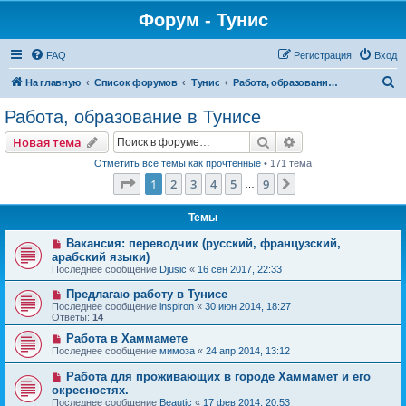
Форум - Тунис
FAQ
Регистрация
Вход
П
На главную
Список форумов
Тунис
Работа, образование в Тунисе
о
Работа, образование в Тунисе
и
Поиск
Расширенный пои
Новая тема
с
Отметить все темы как прочтённые
• 171 тема
к
Страница
1
из
9
1
2
3
4
5
9
След.
…
Темы
Вакансия: переводчик (русский, французский,
арабский языки)
Последнее сообщение
Djusic
«
16 сен 2017, 22:33
Предлагаю работу в Тунисе
Последнее сообщение
inspiron
«
30 июн 2014, 18:27
Ответы:
14
Работа в Хаммамете
Последнее сообщение
мимоза
«
24 апр 2014, 13:12
Работа для проживающих в городе Хаммамет и его
окресностях.
Последнее сообщение
Beautic
«
17 фев 2014, 20:53