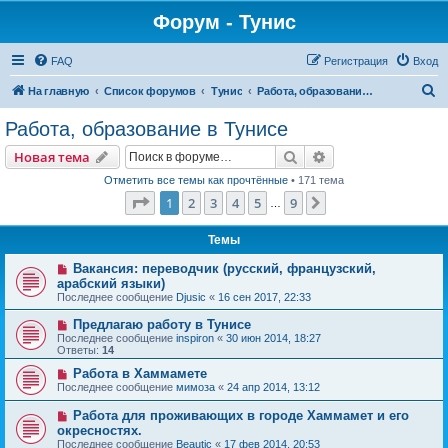
Форум - Тунис
FAQ
Регистрация
Вход
П
На главную
Список форумов
Тунис
Работа, образование в Тунисе
о
Работа, образование в Тунисе
и
Поиск
Расширенный пои
Новая тема
с
Отметить все темы как прочтённые
• 171 тема
к
Страница
1
из
9
1
2
3
4
5
9
След.
…
Темы
Вакансия: переводчик (русский, французский,
арабский языки)
Последнее сообщение
Djusic
«
16 сен 2017, 22:33
Предлагаю работу в Тунисе
Последнее сообщение
inspiron
«
30 июн 2014, 18:27
Ответы:
14
Работа в Хаммамете
Последнее сообщение
мимоза
«
24 апр 2014, 13:12
Работа для проживающих в городе Хаммамет и его
окресностях.
Последнее сообщение
Beautic
«
17 фев 2014, 20:53