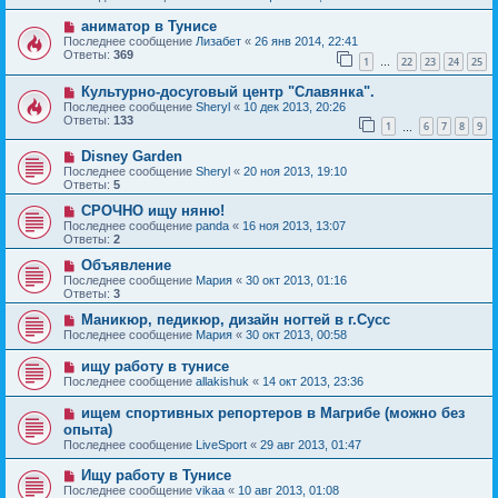
аниматор в Тунисе
Последнее сообщение
Лизабет
«
26 янв 2014, 22:41
Ответы:
369
1
22
23
24
25
…
Культурно-досуговый центр "Славянка".
Последнее сообщение
Sheryl
«
10 дек 2013, 20:26
Ответы:
133
1
6
7
8
9
…
Disney Garden
Последнее сообщение
Sheryl
«
20 ноя 2013, 19:10
Ответы:
5
СРОЧНО ищу няню!
Последнее сообщение
panda
«
16 ноя 2013, 13:07
Ответы:
2
Объявление
Последнее сообщение
Мария
«
30 окт 2013, 01:16
Ответы:
3
Маникюр, педикюр, дизайн ногтей в г.Сусс
Последнее сообщение
Мария
«
30 окт 2013, 00:58
ищу работу в тунисе
Последнее сообщение
allakishuk
«
14 окт 2013, 23:36
ищем спортивных репортеров в Магрибе (можно без
опыта)
Последнее сообщение
LiveSport
«
29 авг 2013, 01:47
Ищу работу в Тунисе
Последнее сообщение
vikaa
«
10 авг 2013, 01:08