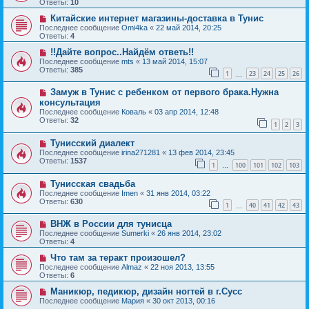
Ответы:
10
Китайские интернет магазины-доставка в Тунис
Последнее сообщение
Omi4ka
«
22 май 2014, 20:25
Ответы:
4
!!Дайте вопрос..Найдём ответь!!
Последнее сообщение
mts
«
13 май 2014, 15:07
Ответы:
385
1
23
24
25
26
…
Замуж в Тунис с ребенком от первого брака.Нужна
консультация
Последнее сообщение
Коваль
«
03 апр 2014, 12:48
Ответы:
32
1
2
3
Тунисский диалект
Последнее сообщение
irina271281
«
13 фев 2014, 23:45
Ответы:
1537
1
100
101
102
103
…
Тунисская свадьба
Последнее сообщение
Imen
«
31 янв 2014, 03:22
Ответы:
630
1
40
41
42
43
…
ВНЖ в России для тунисца
Последнее сообщение
Sumerki
«
26 янв 2014, 23:02
Ответы:
4
Что там за теракт произошел?
Последнее сообщение
Almaz
«
22 ноя 2013, 13:55
Ответы:
6
Маникюр, педикюр, дизайн ногтей в г.Сусс
Последнее сообщение
Мария
«
30 окт 2013, 00:16