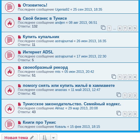
Отзовитесь!
Последнее сообщение
Ugenia92
«
25 сен 2013, 18:35
Свой бизнес в Тунисе
Последнее сообщение
andjen
«
08 авг 2013, 06:51
Ответы:
132
1
6
7
8
9
…
Купить купальник
Последнее сообщение
astrajournal
«
26 июн 2013, 16:35
Ответы:
11
Интернет ADSL
Последнее сообщение
astrajournal
«
17 июн 2013, 22:30
Ответы:
5
своеобразный рекорд
Последнее сообщение
mts
«
05 июн 2013, 20:42
Ответы:
51
1
2
3
4
помогу снять или купить жильё в хаммамете
Последнее сообщение
anastas
«
11 май 2013, 12:47
Ответы:
41
1
2
3
Тунисское законодательство. Семейный кодекс.
Последнее сообщение
Almaz
«
29 мар 2013, 20:08
Ответы:
43
1
2
3
Книги про Тунис
Последнее сообщение
Коваль
«
15 фев 2013, 18:15
Новая тема