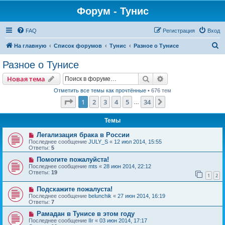
Форум - Тунис
FAQ
Регистрация
Вход
П
На главную
Список форумов
Тунис
Разное о Тунисе
о
Разное о Тунисе
и
Поиск
Расширенный пои
Новая тема
с
Отметить все темы как прочтённые
• 676 тем
к
Страница
1
из
34
1
2
3
4
5
34
След.
…
Темы
Легализация брака в России
Последнее сообщение
JULY_S
«
12 июл 2014, 15:55
Ответы:
5
Помогите пожалуйста!
Последнее сообщение
mts
«
28 июн 2014, 22:12
Ответы:
19
1
2
Подскажите пожалуста!
Последнее сообщение
belunchik
«
27 июн 2014, 16:19
Ответы:
7
Рамадан в Тунисе в этом году
Последнее сообщение
IIr
«
03 июн 2014, 17:17