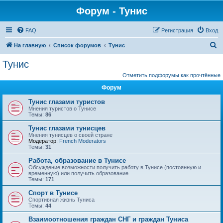
Форум - Тунис
FAQ
Регистрация
Вход
П
На главную
Список форумов
Тунис
о
Тунис
и
Отметить подфорумы как прочтённые
с
Форум
к
Тунис глазами туристов
Мнения туристов о Тунисе
Темы:
86
Тунис глазами тунисцев
Мнения тунисцев о своей стране
Модератор:
French Moderators
Темы:
31
Работа, образование в Тунисе
Обсуждение возможности получить работу в Тунисе (постоянную и
временную) или получить образование
Темы:
171
Спорт в Тунисе
Спортивная жизнь Туниса
Темы:
44
Взаимоотношения граждан СНГ и граждан Туниса