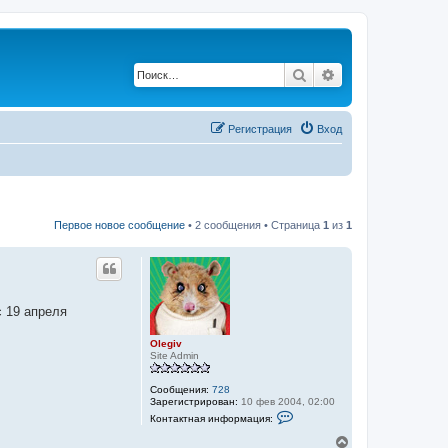
Поиск
Расширенный по
Регистрация
Вход
Первое новое сообщение
• 2 сообщения • Страница
1
из
1
с 19 апреля
Olegiv
Site Admin
Сообщения:
728
Зарегистрирован:
10 фев 2004, 02:00
К
Контактная информация:
о
н
В