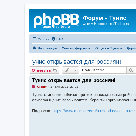
Форум - Тунис
Форум Инфоцентра Tunisie.ru
Ссылки
FAQ
На главную
Список форумов
Отдых в Тунисе
Дорог
Тунис открывается для россиян!
П
Ответить
Тунис открывается для россиян!
Н
Olegiv
»
17 апр 2021, 23:21
е
п
Тунис становится ближе: допуск на ежедневные рейсы 
р
авиасообщение возобновится. Карантин организованным
о
ч
и
Подробно:
https://www.tunisie.cc/ru/tunis-otkryva ... a-ros
т
а
н
н
о
е
с