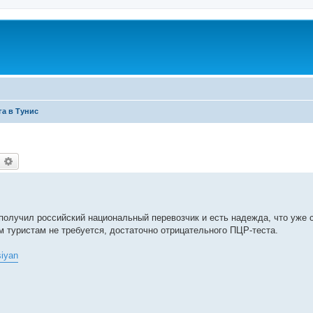
а в Тунис
оиск
Расширенный поиск
получил российский национальный перевозчик и есть надежда, что уже 
 туристам не требуется, достаточно отрицательного ПЦР-теста.
siyan