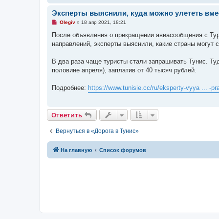
о
о
Эксперты выяснили, куда можно улететь вме
б
щ
Н
Olegiv
»
18 апр 2021, 18:21
е
е
н
п
После объявления о прекращении авиасообщения с Тур
и
р
направлений, эксперты выяснили, какие страны могут 
е
о
ч
и
В два раза чаще туристы стали запрашивать Тунис. Ту
т
а
половине апреля), заплатив от 40 тысяч рублей.
н
н
о
Подробнее:
https://www.tunisie.cc/ru/eksperty-vyya ... -pr
е
с
о
о
Ответить
б
щ
е
Вернуться в «Дорога в Тунис»
н
и
е
На главную
Список форумов