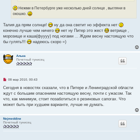
с
о
Нежми в Петербурге уже несколько дней солнце , выгляни в
о
окошко.
б
щ
е
Талия да прям солнце!
ну да она светит но эффекта нет
н
и
конечно лучше чем ничего
нет ну Питер это жест
ветрище ,
е
морозище и каша(фуууу) под ногами ... Ждем весну настоящую что
бы гулять!!!
надеюсь скоро =)
Алька
Почетный тунисец
Н
08 мар 2010, 00:43
е
п
Сегодня в новостях сказали, что в Питере и Ленинградской области
р
ждут с большим опасением настоящую весну, почти с ужасом. Так
о
ч
что, как минимум, стоит позаботиться о резиновых сапогах. Что
и
может быть при худшем варианте, лучше не думать.
т
а
н
н
Nejmeddine
о
Почетный тунисец
е
с
о
о
б