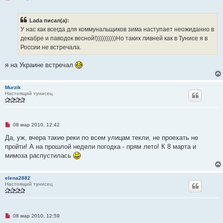
б
е
щ
п
е
р
Lada писал(а):
н
о
и
ч
У нас как всегда для коммунальщиков зима наступает неожиданно в
е
и
декабре и паводок весной!))))))))))Но таких ливней как в Тунисе я в
т
а
России не встречала.
н
н
о
я на Украине встречал
е
с
о
о
Murzik
б
Настоящий тунисец
щ
е
н
и
е
Н
08 мар 2010, 12:42
е
п
Да, уж, вчера такие реки по всем улицам текли, не проехать не
р
пройти! А на прошлой недели погодка - прям лето! К 8 марта и
о
ч
мимоза распустилась
и
т
а
elena2882
н
Настоящий тунисец
н
о
е
с
о
о
Н
08 мар 2010, 12:59
б
е