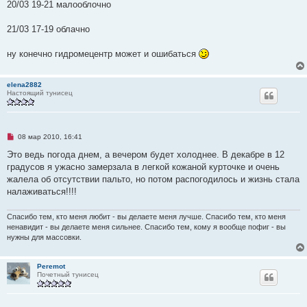
20/03 19-21 малооблочно
21/03 17-19 облачно
ну конечно гидромецентр может и ошибаться
elena2882
Настоящий тунисец
Н
08 мар 2010, 16:41
е
п
Это ведь погода днем, а вечером будет холоднее. В декабре в 12
р
градусов я ужасно замерзала в легкой кожаной курточке и очень
о
ч
жалела об отсутствии пальто, но потом распогодилось и жизнь стала
и
налаживаться!!!!
т
а
н
Спасибо тем, кто меня любит - вы делаете меня лучше. Спасибо тем, кто меня
н
о
ненавидит - вы делаете меня сильнее. Спасибо тем, кому я вообще пофиг - вы
е
нужны для массовки.
с
о
о
Peremot
б
Почетный тунисец
щ
е
н
и