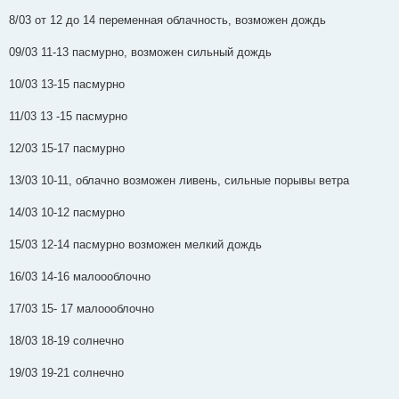
ч
и
8/03 от 12 до 14 переменная облачность, возможен дождь
т
а
н
09/03 11-13 пасмурно, возможен сильный дождь
н
о
е
10/03 13-15 пасмурно
с
о
о
11/03 13 -15 пасмурно
б
щ
е
12/03 15-17 пасмурно
н
и
е
13/03 10-11, облачно возможен ливень, сильные порывы ветра
14/03 10-12 пасмурно
15/03 12-14 пасмурно возможен мелкий дождь
16/03 14-16 малоооблочно
17/03 15- 17 малоооблочно
18/03 18-19 солнечно
19/03 19-21 солнечно