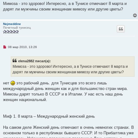
щ
п
Мимоза - это здорово! Интересно, а в Тунисе отмечают 8 марта и
е
р
дарят ли мужчины своим женщинам мимозу или другие цветы?
н
о
и
ч
е
и
т
Nejmeddine
а
Почетный тунисец
н
н
о
е
с
Н
о
08 мар 2010, 13:26
е
о
п
б
р
щ
elena2882 писал(а):
о
е
ч
н
Мимоза - это здорово! Интересно, а в Тунисе отмечают 8 марта и
и
и
дарят ли мужчины своим женщинам мимозу или другие цветы?
т
е
а
н
нет
это рабочий день. для Тунисцев это всего лишь
н
о
международный день женщин как и для большинство стран мира.
е
Мимозы дарят только В СССР и в Италии. У нас есть наш день
с
о
женщин национальный.
о
б
щ
е
Миф 1. 8 марта – Международный женский день
н
и
е
На самом деле Женский день отмечают в очень немногих странах. В
основном только в республиках бывшего СССР. И то Прибалтика уже