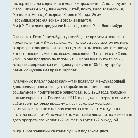
экспортировали социализм и «наши» праздники – Ангола, Буркина-
Фасо, Гвинея-Бисау, Камбоджа, Китай, Конго, Лаос, Македония,
Монголия, Непал, Северная Корея и Уганда. Этим
«восьмимартовская зона» и ограничивается.
Миф 2. Праздник придумали Клара Цеткин и Роза Люксембург
Это не так. Роза Люксембург тут вообще не при чем и попала в
«родительницы» 8 марта, видимо, только за свое цветочное имя.
Вторая революционерка, Клара Цеткин, к нынешнему весеннему
дню отношение имеет, но весьма косвенное. Да, в начале XX века
именно она предложила вспомнить «Марш пустых кастрюль»,
который американские женщины устроили в 1857 году, требуя
равных с мужчинами прав и зарплат.
Пламенную Клару поддержали – так появился Международный
день солидарности женщин в борьбе за экономическое,
социальное и политическое равноправие. С 1913 года праздник
начали справлять в России, а в 1917-м он даже перерос в стачки и
забастовки, которые продолжались несколько месяцев и
закончились только 8 ноября известно чем. В 1975 году ООН
назвала праздник Международным женским днем – и политическая
дата превратилась в уютный конфетно-букетный выходной.
Миф 3. Все женщины считают лучшим подарком цветы