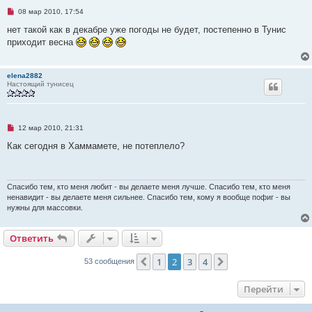
е
Н
08 мар 2010, 17:54
е
п
нет такой как в декабре уже погоды не будет, постепенно в Тунис
р
приходит весна
о
ч
и
т
elena2882
а
Настоящий тунисец
н
н
о
е
с
Н
о
12 мар 2010, 21:31
е
о
п
б
Как сегодня в Хаммамете, не потеплело?
р
щ
о
е
ч
н
и
и
т
е
Спасибо тем, кто меня любит - вы делаете меня лучше. Спасибо тем, кто меня
а
ненавидит - вы делаете меня сильнее. Спасибо тем, кому я вообще пофиг - вы
н
нужны для массовки.
н
о
е
Ответить
с
о
о
1
2
3
4
Пред.
След.
53 сообщения
б
щ
е
н
Перейти
и
е