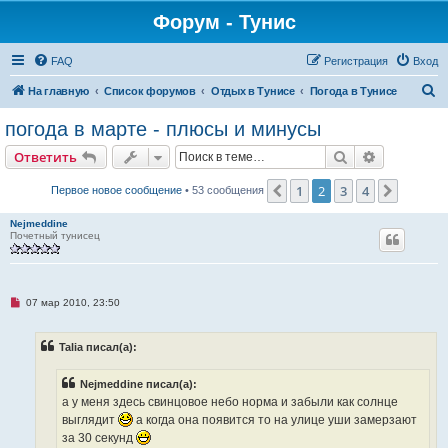
Форум - Тунис
FAQ
Регистрация
Вход
П
На главную
Список форумов
Отдых в Тунисе
Погода в Тунисе
о
погода в марте - плюсы и минусы
и
Поиск
Расширен
Ответить
с
к
1
2
3
4
Пред.
След.
Первое новое сообщение
• 53 сообщения
Nejmeddine
Почетный тунисец
Н
07 мар 2010, 23:50
е
п
р
Talia писал(а):
о
ч
и
Nejmeddine писал(а):
т
а
а у меня здесь свинцовое небо норма и забыли как солнце
н
выглядит
а когда она появится то на улице уши замерзают
н
о
за 30 секунд
е