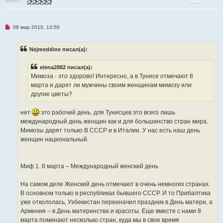
Н
08 мар 2010, 13:50
е
п
р
Nejmeddine писал(а):
о
ч
и
elena2882 писал(а):
т
а
Мимоза - это здорово! Интересно, а в Тунисе отмечают 8
н
марта и дарят ли мужчины своим женщинам мимозу или
н
о
другие цветы?
е
с
о
нет
это рабочий день. для Тунисцев это всего лишь
о
международный день женщин как и для большинство стран мира.
б
щ
Мимозы дарят только В СССР и в Италии. У нас есть наш день
е
женщин национальный.
н
и
е
Миф 1. 8 марта – Международный женский день
На самом деле Женский день отмечают в очень немногих странах.
В основном только в республиках бывшего СССР. И то Прибалтика
уже откололась, Узбекистан переиначил праздник в День матери, а
Армения – в День материнства и красоты. Еще вместе с нами 8
марта поминают несколько стран, куда мы в свое время