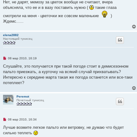
Нет, не дарят, мемозу за цветок вообще не считают, вчера
н
о
объясняла, что ее и в вазу поставить нужно (
такие глаза
е
с
смотрели на меня - цветочки же совсем маленькие
)
о
Ждемс......
о
б
щ
е
elena2882
н
Настоящий тунисец
и
е
Н
08 мар 2010, 16:19
е
п
Слушайте, это получается при такой погоде стоит в демисезонном
р
пальто приезжать, а курточку на всякий случай прихватывать?
о
ч
Интересно к середине марта такая же погода останется или все-таки
и
потеплеет?
т
а
н
н
Peremot
о
Почетный тунисец
е
с
о
о
б
Н
08 мар 2010, 16:34
щ
е
е
п
Лучше возмите легкое пальто или ветровку, не думаю что будет
н
р
и
сильно теплеть
о
е