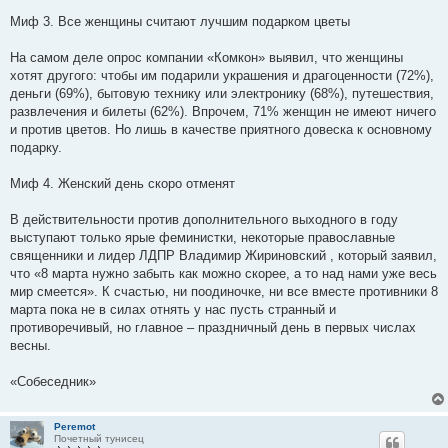
Миф 3. Все женщины считают лучшим подарком цветы
На самом деле опрос компании «Комкон» выявил, что женщины
хотят другого: чтобы им подарили украшения и драгоценности (72%),
деньги (69%), бытовую технику или электронику (68%), путешествия,
развлечения и билеты (62%). Впрочем, 71% женщин не имеют ничего
и против цветов. Но лишь в качестве приятного довеска к основному
подарку.
Миф 4. Женский день скоро отменят
В действительности против дополнительного выходного в году
выступают только ярые феминистки, некоторые православные
священники и лидер ЛДПР Владимир Жириновский , который заявил,
что «8 марта нужно забыть как можно скорее, а то над нами уже весь
мир смеется». К счастью, ни поодиночке, ни все вместе противники 8
марта пока не в силах отнять у нас пусть странный и
противоречивый, но главное – праздничный день в первых числах
весны.
«Собеседник»
Peremot
Почетный тунисец