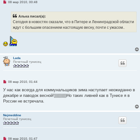
Н
08 мар 2010, 00:48
щ
е
е
п
н
р
и
Алька писал(а):
о
е
ч
Сегодня в новостях сказали, что в Питере и Ленинградской области
и
ждут с большим опасением настоящую весну, почти с ужасом..
т
а
н
н
о
е
с
о
Lada
о
Почетный тунисец
б
щ
е
н
и
е
Н
08 мар 2010, 01:44
е
п
У нас как всегда для коммунальщиков зима наступает неожиданно в
р
декабре и паводок весной!))))))))))Но таких ливней как в Тунисе я в
о
ч
России не встречала.
и
т
а
Nejmeddine
н
Почетный тунисец
н
о
е
с
о
о
Н
08 мар 2010, 01:47