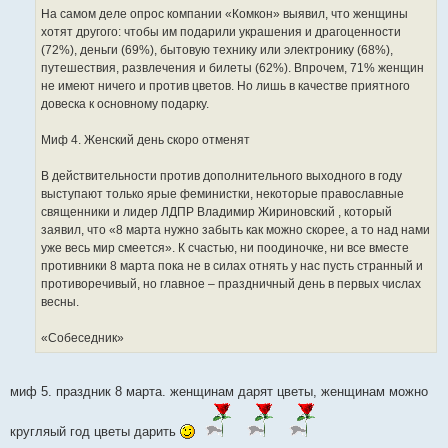
На самом деле опрос компании «Комкон» выявил, что женщины
хотят другого: чтобы им подарили украшения и драгоценности
(72%), деньги (69%), бытовую технику или электронику (68%),
путешествия, развлечения и билеты (62%). Впрочем, 71% женщин
не имеют ничего и против цветов. Но лишь в качестве приятного
довеска к основному подарку.
Миф 4. Женский день скоро отменят
В действительности против дополнительного выходного в году
выступают только ярые феминистки, некоторые православные
священники и лидер ЛДПР Владимир Жириновский , который
заявил, что «8 марта нужно забыть как можно скорее, а то над нами
уже весь мир смеется». К счастью, ни поодиночке, ни все вместе
противники 8 марта пока не в силах отнять у нас пусть странный и
противоречивый, но главное – праздничный день в первых числах
весны.
«Собеседник»
миф 5. праздник 8 марта. женщинам дарят цветы, женщинам можно
кругляый год цветы дарить