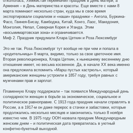
откололась, Узбекистан переиначил праздник в День матери, а
Армения – в День материнства и красоты. Еще вместе с нами 8
марта поминают несколько стран, куда мы в свое время
экспортировали социализм и «наши» праздники – Ангола, Буркина-
Фасо, Гвинея-Бисау, Камбоджа, Китай, Конго, Лаос, Македония,
Монголия, Непал, Северная Корея и Уганда. Этим
«восьмимартовская зона» и ограничивается.
Миф 2. Праздник придумали Клара Цеткин и Роза Люксембург
Это не так. Роза Люксембург тут вообще не при чем и попала в
«родительницы» 8 марта, видимо, только за свое цветочное имя.
Вторая революционерка, Клара Цеткин, к нынешнему весеннему дню
отношение имеет, но весьма косвенное. Да, в начале XX века именно
она предложила вспомнить «Марш пустых кастрюль», который
американские женщины устроили в 1857 году, требуя равных с
мужчинами прав и зарплат.
Пламенную Клару поддержали – так появился Международный день
солидарности женщин в борьбе за экономическое, социальное и
политическое равноправие. С 1913 года праздник начали справлять в
России, а в 1917-м он даже перерос в стачки и забастовки, которые
продолжались несколько месяцев и закончились только 8 ноября
известно чем. В 1975 году ООН назвала праздник Международным
женским днем – и политическая дата превратилась в уютный
конфетно-букетный выходной.