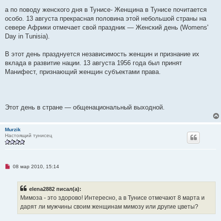
а по поводу женского дня в Тунисе- Женщина в Тунисе почитается
особо. 13 августа прекрасная половина этой небольшой страны на
севере Африки отмечает свой праздник — Женский день (Womens'
Day in Tunisia).
В этот день празднуется независимость женщин и признание их
вклада в развитие нации. 13 августа 1956 года был принят
Манифест, признающий женщин субъектами права.
Этот день в стране — общенациональный выходной.
Murzik
Настоящий тунисец
Н
08 мар 2010, 15:14
е
п
р
elena2882 писал(а):
о
ч
Мимоза - это здорово! Интересно, а в Тунисе отмечают 8 марта и
и
дарят ли мужчины своим женщинам мимозу или другие цветы?
т
а
н