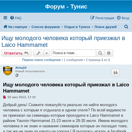
Форум - Тунис
FAQ
Регистрация
Вход
П
На главную
Список форумов
Отдых в Тунисе
Поиск друзей
о
Ищу молодого человека который приезжал в
и
Laico Hammamet
с
Поиск
Расширен
Ответить
к
Первое новое сообщение
• 1 сообщение • Страница
1
из
1
Arina24
Новый пользователь
Ищу молодого человека который приезжал в Laico
Hammamet
Н
02 июл 2013, 17:15
е
п
Добрый день! Скажите пожалуйста реально ли найти молодого
р
человека с которым я отдыхала в одном отеле? По всей видимости
о
ч
он приезжал на семинары которые проходили в Laico Hammamet в
и
районе Yasmin Hammamet 21-23 июля и 28-30 июля. Имени молодого
т
а
человека я не знаю и названия семинаров которые он посещал тоже,
н
а так же не знаю из какого он города:( Я пыталась искать в facebook,