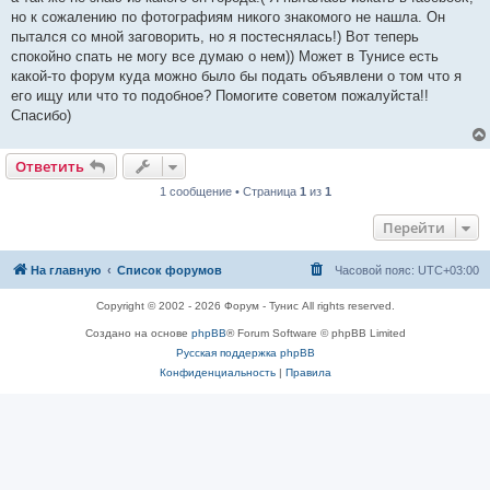
н
о
но к сожалению по фотографиям никого знакомого не нашла. Он
е
пытался со мной заговорить, но я постеснялась!) Вот теперь
с
о
спокойно спать не могу все думаю о нем)) Может в Тунисе есть
о
какой-то форум куда можно было бы подать объявлени о том что я
б
щ
его ищу или что то подобное? Помогите советом пожалуйста!!
е
Спасибо)
н
и
е
Ответить
1 сообщение • Страница
1
из
1
Перейти
На главную
Список форумов
Часовой пояс:
UTC+03:00
Copyright © 2002 - 2026 Форум - Тунис All rights reserved.
Создано на основе
phpBB
® Forum Software © phpBB Limited
Русская поддержка phpBB
Конфиденциальность
|
Правила