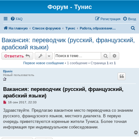
Форум - Тунис
FAQ
Регистрация
Вход
П
На главную
Список форумов
Тунис
Работа, образование в Тунисе
о
Вакансия: переводчик (русский, французский,
и
арабский языки)
с
Поиск
Расширен
Ответить
к
Первое новое сообщение
• 1 сообщение • Страница
1
из
1
Djusic
Новый пользователь
Вакансия: переводчик (русский, французский,
арабский языки)
Н
16 сен 2017, 22:33
е
п
Здравствуйте. Предлагаю вакантное место переводчика со знанием
р
русского, французского языков, местного диалекта. В первую
о
ч
очередь приветствуются коренные жители Туниса. Более точная
и
информация при индивидуальном собеседовании.
т
а
н