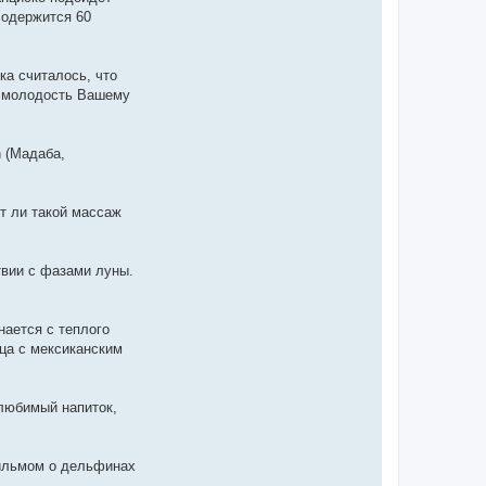
содержится 60
ка считалось, что
ь молодость Вашему
n (Мадаба,
т ли такой массаж
твии с фазами луны.
нается с теплого
ица с мексиканским
 любимый напиток,
фильмом о дельфинах