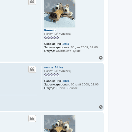
н
у
у
т
ь
с
я
к
Peremot
н
Почетный тунисец
а
ч
а
Сообщения:
2041
Зарегистрирован:
05 дек 2009, 02:00
л
Откуда:
Хаммамет, Тунис
у
В
е
р
sunny_friday
н
Почетный тунисец
у
т
Сообщения:
1804
ь
Зарегистрирован:
05 май 2008, 02:00
с
Откуда:
Tunisie, Sousse
я
к
н
а
В
ч
е
а
р
л
н
у
у
т
ь