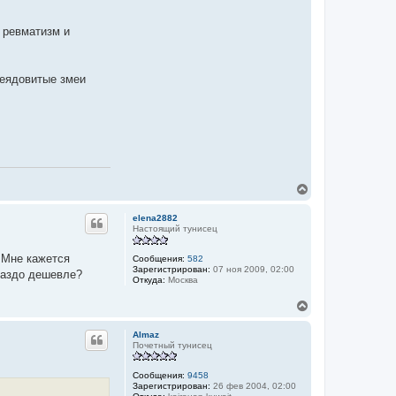
 ревматизм и
неядовитые змеи
В
е
р
elena2882
н
Настоящий тунисец
у
т
 Мне кажется
Сообщения:
582
ь
Зарегистрирован:
07 ноя 2009, 02:00
раздо дешевле?
с
Откуда:
Москва
я
к
В
н
е
а
р
Almaz
ч
н
Почетный тунисец
а
у
л
т
у
Сообщения:
9458
ь
Зарегистрирован:
26 фев 2004, 02:00
с