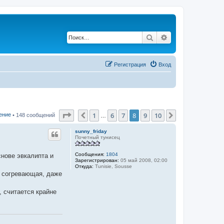
Поиск
Расширенный по
Регистрация
Вход
Страница
8
из
10
1
6
7
8
9
10
Пред.
След.
ение
• 148 сообщений
…
sunny_friday
Почетный тунисец
Сообщения:
1804
снове эвкалипта и
Зарегистрирован:
05 май 2008, 02:00
Откуда:
Tunisie, Sousse
нь согревающая, даже
, считается крайне