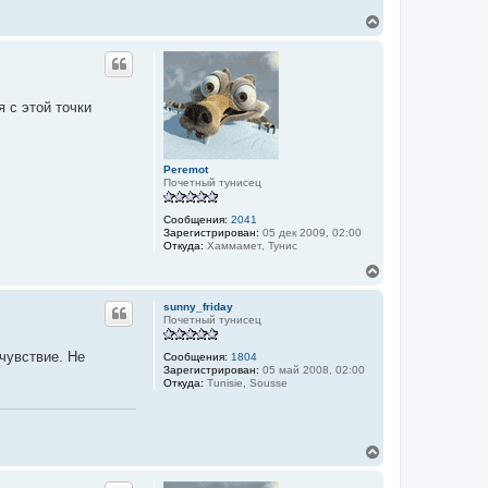
В
е
р
н
у
т
я с этой точки
ь
с
я
к
Peremot
н
Почетный тунисец
а
ч
а
Сообщения:
2041
Зарегистрирован:
05 дек 2009, 02:00
л
Откуда:
Хаммамет, Тунис
у
В
е
р
sunny_friday
н
Почетный тунисец
у
т
чувствие. Не
Сообщения:
1804
ь
Зарегистрирован:
05 май 2008, 02:00
с
Откуда:
Tunisie, Sousse
я
к
н
а
В
ч
е
а
р
л