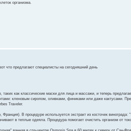
клеток организма.
, вот что предлагают специалисты на сегодняшний день
, таких как классические маски для лица и массажи, и теперь предлага
нтами: кленовым сиропом, оливками, финиками или даже кактусами. П
bes Traveler.
о, Франция). В процедуре используется экстракт из косточек винограда:
ачивают в теплые одеяла. Процедура помогает очистить организм от ток
одная" ванная в спа-центре Osmosis Spa в 60 милях к северу от Сан-Фр