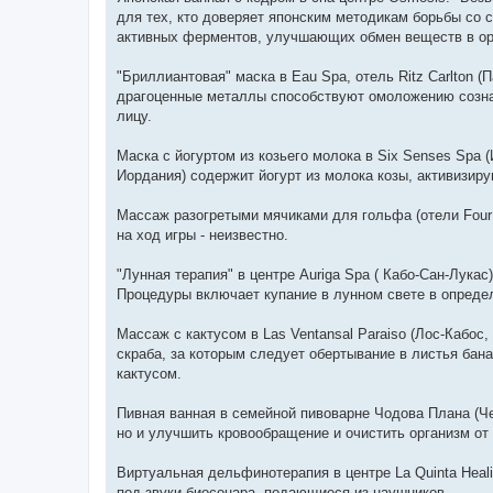
е
для тех, кто доверяет японским методикам борьбы со с
активных ферментов, улучшающих обмен веществ в ор
"Бриллиантовая" маска в Eau Spa, отель Ritz Carlton 
драгоценные металлы способствуют омоложению созна
лицу.
Маска с йогуртом из козьего молока в Siх Senses Spa 
Иордания) содержит йогурт из молока козы, активизир
Массаж разогретыми мячиками для гольфа (отели Four
на ход игры - неизвестно.
"Лунная терапия" в центре Auriga Spa ( Кабо-Сан-Лука
Процедуры включает купание в лунном свете в опреде
Массаж с кактусом в Las Ventansal Paraiso (Лос-Кабос
скраба, за которым следует обертывание в листья бан
кактусом.
Пивная ванная в семейной пивоварне Чодова Плана (Че
но и улучшить кровообращение и очистить организм от 
Виртуальная дельфинотерапия в центре La Quinta Hea
под звуки биосонара, подающиеся из наушников.