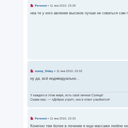
с
Н
Peremot
»
11 янв 2010, 23:29
о
е
о
п
неа те у кого авление высокое лучше не соваться сам 
б
р
щ
о
е
ч
н
и
и
т
е
а
н
н
о
е
с
о
о
б
щ
е
н
Н
sunny_friday
»
11 янв 2010, 23:32
и
е
е
п
ну да, всё индивидуально...
р
о
ч
и
т
У каждого в этом мире, есть своё личное Солнце!
а
Скажи ему: — «Доброе утро!», оно в ответ улыбнется!
н
н
о
е
с
Н
Peremot
»
11 янв 2010, 23:33
о
е
о
п
Конечно тем более в лечении я еще массажи люблю но
б