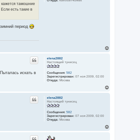
Откуда:
kairouan-kuwait
я
е кажется тамошние
к
Если есть такие в
н
а
ч
а
 зимний период
л
у
В
е
р
elena2882
н
Настоящий тунисец
у
т
 Пыталась искать в
Сообщения:
582
ь
Зарегистрирован:
07 ноя 2009, 02:00
с
Откуда:
Москва
я
к
В
н
е
а
р
elena2882
ч
н
Настоящий тунисец
а
у
л
т
Сообщения:
582
у
ь
Зарегистрирован:
07 ноя 2009, 02:00
с
Откуда:
Москва
я
к
В
н
е
а
р
ч
н