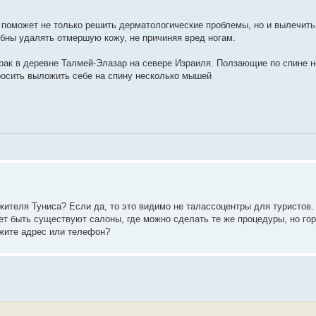
 поможет не только решить дерматологические проблемы, но и вылечить
бны удалять отмершую кожу, не причиняя вред ногам.
ак в деревне Талмей-Элазар на севере Израиля. Ползающие по спине 
росить выложить себе на спину несколько мышей
ителя Туниса? Если да, то это видимо не талассоцентры для туристов.
т быть существуют салоны, где можно сделать те же процедуры, но го
ажите адрес или телефон?