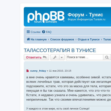
Форум - Тунис
Форум Инфоцентра Tunisie.ru
Ссылки
FAQ
На главную
Список форумов
Отдых в Тунисе
Тала
ТАЛАССОТЕРАПИЯ В ТУНИСЕ
П
Ответить
Н
sunny_friday
»
11 янв 2010, 23:15
е
п
а мне очень нравятся хаммамы, особенно зимой. кстати
р
всяких лечебных трав, которая действует как ингаляци
о
ч
подскажите, кстати, что это за маска для тела, котора
и
пекущая я бы так сказала. Мне кажется, что это что-то
т
а
Кстати, я недавно узнала и очень удивилась, что расс
н
неприличным. Так что своими впечатлениями можно д
н
о
е
У каждого в этом мире, есть своё личное Солнце!
с