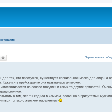
ссотерапия
оиск
Расширенный поиск
Первое новое сообщ
, для тех, кто простужен, существует специальная маска для лица на о
я. Кажется в прейскуранте она называлась анти-рюм.
я изготавливается на основе гвоздики и каких-то других пряностей. Оче
 традиционное.
казывать о том, что ты ходила в хаммам, особенно в присутствии мужчин
елиться только с женским населением