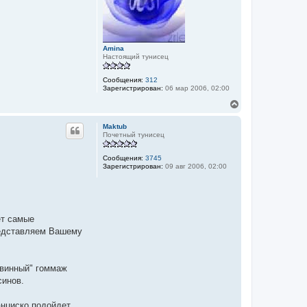
с
я
к
н
а
Amina
ч
Настоящий тунисец
а
л
Сообщения:
312
у
Зарегистрирован:
06 мар 2006, 02:00
В
е
р
Maktub
н
Почетный тунисец
у
т
Сообщения:
3745
ь
Зарегистрирован:
09 авг 2006, 02:00
с
я
к
н
а
ч
ет самые
а
редставляем Вашему
л
у
 "винный" гоммаж
синов.
анциско подойдет