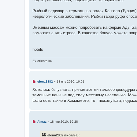
Рыбный педикюр в термальных водах Кангала (Турция)
неврологические заболевания. Рыбки гарра руфа спосо
Змеиный массаж можно попробовать на ферме Ады Бар
помогают снять стресс. В качестве бонуса можете поп
hotels
Ex oriente lux
Н
elena2882
»
18 янв 2010, 16:01
е
п
Хотелось бы узнать, принимают ли талассопроцедуры ж
р
тамошние цены не под силу местному населению. Може
о
ч
Если есть такие в Хамаммете, то , пожалуйста, подск
и
т
а
н
н
Н
о
Almaz
»
18 янв 2010, 16:28
е
е
п
с
р
о
elena2882 писал(а):
о
о