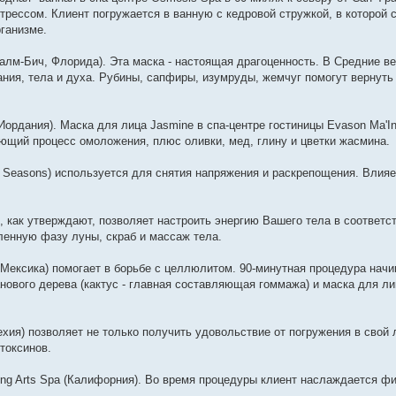
трессом. Клиент погружается в ванную с кедровой стружкой, в которой 
ганизме.
(Палм-Бич, Флорида). Эта маска - настоящая драгоценность. В Средние ве
ния, тела и духа. Рубины, сапфиры, изумруды, жемчуг помогут вернут
(Иордания). Маска для лица Jasmine в спа-центре гостиницы Evason Ma'I
ующий процесс омоложения, плюс оливки, мед, глину и цветки жасмина.
 Seasons) используется для снятия напряжения и раскрепощения. Влияе
с), как утверждают, позволяет настроить энергию Вашего тела в соответс
ленную фазу луны, скраб и массаж тела.
, Мексика) помогает в борьбе с целлюлитом. 90-минутная процедура начи
анового дерева (кактус - главная составляющая гоммажа) и маска для л
хия) позволяет не только получить удовольствие от погружения в свой
токсинов.
ling Arts Spa (Калифорния). Во время процедуры клиент наслаждается 