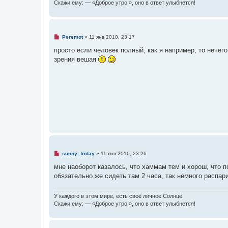
о
Скажи ему: — «Доброе утро!», оно в ответ улыбнется!
о
б
щ
е
н
Н
Peremot
»
11 янв 2010, 23:17
и
е
е
п
просто если человек полный, как я например, то нечего
р
зрения вешая
о
ч
и
т
а
н
н
о
е
с
о
о
б
щ
е
н
Н
sunny_friday
»
11 янв 2010, 23:26
и
е
е
п
мне наоборот казалось, что хаммам тем и хорош, что п
р
обязательно же сидеть там 2 часа, так немного распар
о
ч
и
т
У каждого в этом мире, есть своё личное Солнце!
а
Скажи ему: — «Доброе утро!», оно в ответ улыбнется!
н
н
о
е