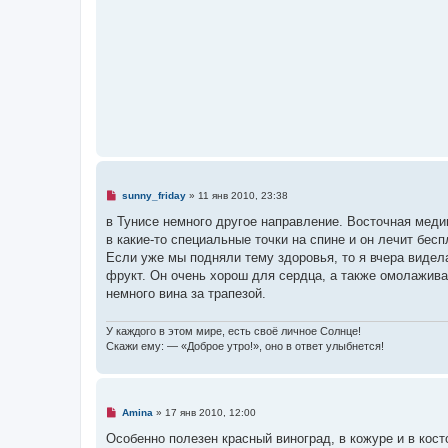
р
щ
о
е
ч
н
и
и
т
е
а
н
н
о
е
с
о
о
б
щ
е
н
Н
sunny_friday
»
11 янв 2010, 23:38
и
е
е
п
в Тунисе немного другое направление. Восточная меди
р
в какие-то специальные точки на спине и он лечит бес
о
ч
Если уже мы подняли тему здоровья, то я вчера видел
и
фрукт. Он очень хорош для сердца, а также омолажива
т
а
немного вина за трапезой.
н
н
о
У каждого в этом мире, есть своё личное Солнце!
е
Скажи ему: — «Доброе утро!», оно в ответ улыбнется!
с
о
о
б
щ
е
Н
Amina
»
17 янв 2010, 12:00
н
е
и
п
Особенно полезен красный виноград, в кожуре и в кос
е
р