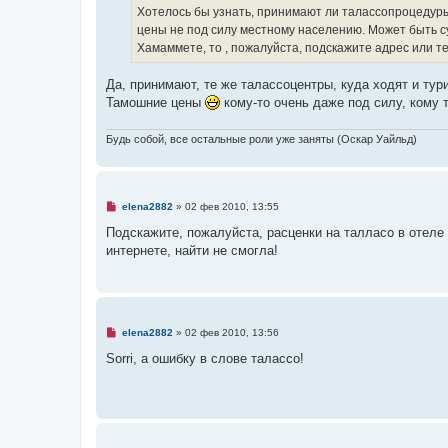
ч
б
Хотелось бы узнать, принимают ли талассопроцедуры
и
щ
цены не под силу местному населению. Может быть су
т
е
а
н
Хамаммете, то , пожалуйста, подскажите адрес или 
н
и
н
е
о
Да, принимают, те же талассоцентры, куда ходят и ту
е
Тамошние цены
кому-то очень даже под силу, кому т
с
о
о
Будь собой, все остальные роли уже заняты (Оскар Уайльд)
б
щ
е
н
и
е
Н
elena2882
»
02 фев 2010, 13:55
е
п
Подскажите, пожалуйста, расценки на талласо в отеле 
р
интернете, найти не смогла!
о
ч
и
т
а
н
н
Н
elena2882
»
02 фев 2010, 13:56
о
е
е
п
Sorri, а ошибку в слове талассо!
с
р
о
о
о
ч
б
и
щ
т
е
а
н
н
и