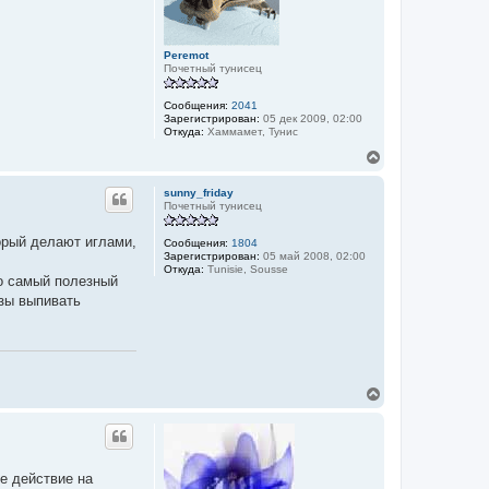
с
я
к
Peremot
н
Почетный тунисец
а
ч
а
Сообщения:
2041
Зарегистрирован:
05 дек 2009, 02:00
л
Откуда:
Хаммамет, Тунис
у
В
е
р
sunny_friday
н
Почетный тунисец
у
т
орый делают иглами,
Сообщения:
1804
ь
Зарегистрирован:
05 май 2008, 02:00
с
Откуда:
Tunisie, Sousse
я
то самый полезный
к
узы выпивать
н
а
ч
а
л
у
В
е
р
н
у
т
е действие на
ь