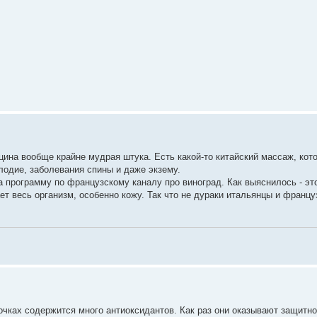
цина вообще крайне мудрая штука. Есть какой-то китайский массаж, кот
плодие, заболевания спины и даже экзему.
а программу по французскому каналу про виноград. Как выяснилось - э
ет весь организм, особенно кожу. Так что не дураки итальянцы и франц
точках содержится много антиоксидантов. Как раз они оказывают защитно