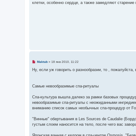
клетки, особенно сердце, а также замедляют старение 
о
ч
и
т
а
н
н
о
е
с
о
о
б
щ
е
н
Н
и
Maktub
»
18 янв 2010, 11:22
е
е
п
Ну, если уж говорить о разнообразии, то , пожалуйста
р
о
ч
и
Самые невообразимые спа-ритуалы
т
а
н
Спа-культура вышла далеко за рамки базовых процедур
н
о
невообразимые спа-ритуалы с неожиданными ингредие
е
вниманию список самых необычных спа-процедур от For
с
о
о
"Винные" обертывания в Les Sources de Caudalie (Борд
б
щ
густым слоем наносится на тело, после чего вас завор
е
н
и
Японская ванная с кедром в спа-центре Osmosis. "Безв