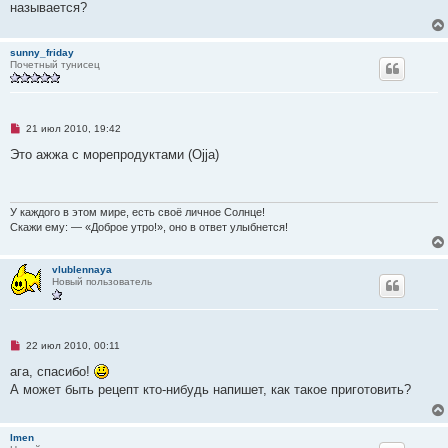
о
называется?
о
б
щ
sunny_friday
е
Почетный тунисец
н
и
е
Н
21 июл 2010, 19:42
е
п
Это ажжа с морепродуктами (Ojja)
р
о
ч
и
т
У каждого в этом мире, есть своё личное Солнце!
а
Скажи ему: — «Доброе утро!», оно в ответ улыбнется!
н
н
о
vlublennaya
е
Новый пользователь
с
о
о
б
щ
е
Н
22 июл 2010, 00:11
н
е
и
п
ага, спасибо!
е
р
А может быть рецепт кто-нибудь напишет, как такое приготовить?
о
ч
и
т
Imen
а