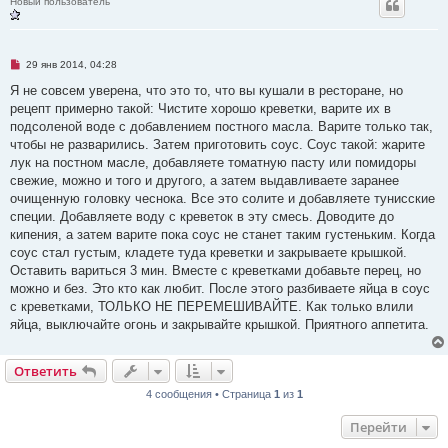
Новый пользователь
н
н
о
е
с
Н
о
29 янв 2014, 04:28
е
о
п
б
Я не совсем уверена, что это то, что вы кушали в ресторане, но
р
щ
рецепт примерно такой: Чистите хорошо креветки, варите их в
о
е
ч
н
подсоленой воде с добавлением постного масла. Варите только так,
и
и
чтобы не разварились. Затем приготовить соус. Соус такой: жарите
т
е
а
лук на постном масле, добавляете томатную пасту или помидоры
н
свежие, можно и того и другого, а затем выдавливаете заранее
н
о
очищенную головку чеснока. Все это солите и добавляете тунисские
е
специи. Добавляете воду с креветок в эту смесь. Доводите до
с
о
кипения, а затем варите пока соус не станет таким густеньким. Когда
о
соус стал густым, кладете туда креветки и закрываете крышкой.
б
щ
Оставить вариться 3 мин. Вместе с креветками добавьте перец, но
е
можно и без. Это кто как любит. После этого разбиваете яйца в соус
н
и
с креветками, ТОЛЬКО НЕ ПЕРЕМЕШИВАЙТЕ. Как только влили
е
яйца, выключайте огонь и закрывайте крышкой. Приятного аппетита.
Ответить
4 сообщения • Страница
1
из
1
Перейти