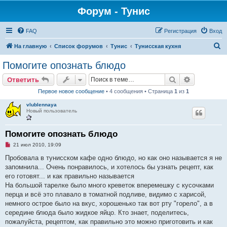
Форум - Тунис
FAQ
Регистрация
Вход
П
На главную
Список форумов
Тунис
Тунисская кухня
о
Помогите опознать блюдо
и
Поиск
Расширен
Ответить
с
Первое новое сообщение
• 4 сообщения • Страница
1
из
1
к
vlublennaya
Новый пользователь
Помогите опознать блюдо
Н
21 июл 2010, 19:09
е
п
Пробовала в тунисском кафе одно блюдо, но как оно называется я не
р
запомнила... Очень понравилось, и хотелось бы узнать рецепт, как
о
ч
его готовят... и как правильно называется
и
На большой тарелке было много креветок вперемешку с кусочками
т
а
перца и всё это плавало в томатной подливе, видимо с харисой,
н
немного острое было на вкус, хорошенько так вот рту "горело", а в
н
о
середине блюда было жидкое яйцо. Кто знает, поделитесь,
е
пожалуйста, рецептом, как правильно это можно приготовить и как
с