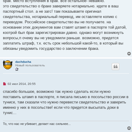
брак. место вступления в брак. все остальное- неважно.
о
это свидетельство о браке заверяете нотариально. идете в ваш
б
щ
паспортный стол. а не загс! там показываете оригинал
е
свидетельства, нотариальный перевод, им оставляете копию с
н
и
переводом. Российское свидетельство вы не получаете. на
е
основании этих документов вам ставят штамп в паспорте той датой,
коотрой был брак зарегистрирован давно. однако могут возникнуть
вопросы,п очему вы не уведомили раньше. возможно, придется
заплатить штраф, т.к. есть срок небольшой какой-то, в который вы
обязаны уведомить государство о заключении брака.
dachducha
Новый пользователь
Н
02 июл 2014, 20:55
е
п
спасибо большое, возможно так нужно сделать если нужно
р
поставить штамп в паспорте, я писала письмо в посольство россии в
о
ч
тунисе, там сказали что нужно перевести свидетельство и заверить
и
именно у них в посольстве! если что придется высылать доки в
т
а
тунис...
н
н
о
То, что нас не убивает, делает нас сильнее...
е
с