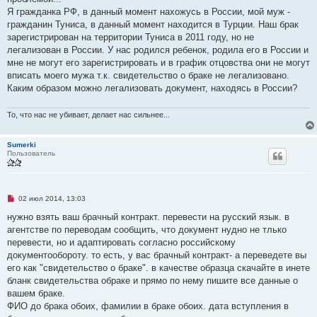
н
о
Я гражданка РФ, в данный момент нахожусь в России, мой муж -
е
гражданин Туниса, в данный момент находится в Турции. Наш брак
с
о
зарегистрирован на территории Туниса в 2011 году, но не
о
легализован в России. У нас родился ребенок, родила его в России и
б
щ
мне не могут его зарегистрировать и в график отцовства они не могут
е
вписать моего мужа т.к. свидетельство о браке не легализовано.
н
и
Каким образом можно легализовать документ, находясь в России?
е
То, что нас не убивает, делает нас сильнее...
Sumerki
Пользователь
Н
02 июл 2014, 13:03
е
п
нужно взять ваш брачный контракт. перевести на русский язык. в
р
агентстве по переводам сообщить, что документ нудно не тлько
о
ч
перевести, но и адаптировать согласно российскому
и
документообороту. то есть, у вас брачный контракт- а переведете вы
т
а
его как "свидетельство о браке". в качестве образца скачайте в инете
н
бланк свидетельства обраке и прямо по нему пишите все данные о
н
о
вашем браке.
е
ФИО до брака обоих, фамилии в браке обоих. дата вступления в
с
о