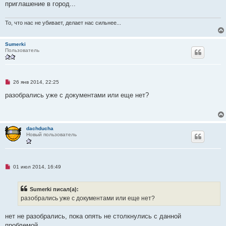
о
приглашение в город...
о
б
щ
То, что нас не убивает, делает нас сильнее...
е
н
и
Sumerki
е
Пользователь
Н
26 янв 2014, 22:25
е
п
разобрались уже с документами или еще нет?
р
о
ч
и
т
dachducha
а
Новый пользователь
н
н
о
е
с
Н
о
01 июл 2014, 16:49
е
о
п
б
р
щ
Sumerki писал(а):
о
е
ч
н
разобрались уже с документами или еще нет?
и
и
т
е
а
нет не разобрались, пока опять не столкнулись с данной
н
проблемой...