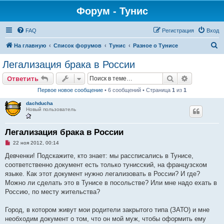
Форум - Тунис
FAQ
Регистрация
Вход
П
На главную
Список форумов
Тунис
Разное о Тунисе
о
Легализация брака в России
и
Поиск
Расширен
Ответить
с
Первое новое сообщение
• 6 сообщений • Страница
1
из
1
к
dachducha
Новый пользователь
Легализация брака в России
Н
22 ноя 2012, 00:14
е
п
Девченки! Подскажите, кто знает: мы рассписались в Тунисе,
р
соответственно документ есть только тунисский, на французском
о
ч
языке. Как этот документ нужно легализовать в России? И где?
и
Можно ли сделать это в Тунисе в посольстве? Или мне надо ехать в
т
а
Россию, по месту жительства?
н
н
о
Город, в котором живут мои родители закрытого типа (ЗАТО) и мне
е
необходим документ о том, что он мой муж, чтобы оформить ему
с