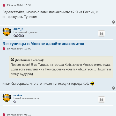
о
о
Н
13 июл 2014, 15:34
б
е
щ
п
Здравствуйте, можно с вами познакомиться? Я из России, и
е
р
интересуюсь Тунисом
н
о
и
ч
е
и
т
JULY_S
а
Настоящий тунисец
н
н
о
е
Re: тунисцы в Москве давайте знакомится
с
Н
о
15 июл 2014, 19:09
е
о
п
б
р
щ
jbaritounsi писал(а):
о
е
ч
н
Привет всем! Я из Туниса, из города Кеф, живу в Москве около года.
и
и
Если есть земляки - из Туниса, очень хочется общаться.... Пишите в
т
е
а
личку, буду рад.
н
н
о
и как бы веришь, что это писал тунисец из города Кеф
е
с
о
о
nastua
б
Новый пользователь
щ
е
н
и
е
Н
16 июл 2014, 01:19