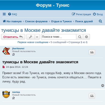
Форум - Тунис
FAQ
Регистрация
Вход
П
На главную
Список форумов
Отдых в Тунисе
Поиск друзей
о
тунисцы в Москве давайте знакомится
и
Поиск
Расширен
Ответить
с
Первое новое сообщение
• 5 сообщений • Страница
1
из
1
к
jbaritounsi
Новый пользователь
тунисцы в Москве давайте знакомится
Н
24 фев 2014, 12:24
е
п
Привет всем! Я из Туниса, из города Кеф, живу в Москве около года.
р
Если есть земляки - из Туниса, очень хочется общаться.... Пишите в
о
ч
личку, буду рад.
и
т
а
н
nastua
н
Новый пользователь
о
е
с