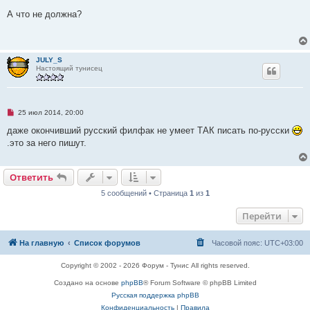
е
п
А что не должна?
р
о
ч
и
т
JULY_S
а
Настоящий тунисец
н
н
о
е
с
Н
о
25 июл 2014, 20:00
е
о
п
б
даже окончивший русский филфак не умеет ТАК писать по-русски
р
щ
.это за него пишут.
о
е
ч
н
и
и
т
е
Ответить
а
н
5 сообщений • Страница
1
из
1
н
о
е
Перейти
с
о
о
На главную
Список форумов
Часовой пояс:
UTC+03:00
б
щ
е
Copyright © 2002 - 2026 Форум - Тунис All rights reserved.
н
и
Создано на основе
phpBB
® Forum Software © phpBB Limited
е
Русская поддержка phpBB
Конфиденциальность
|
Правила