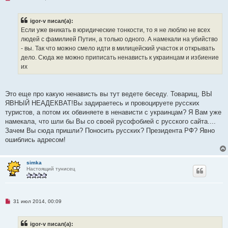
е
п
р
igor-v писал(а):
о
ч
Если уже вникать в юридические тонкости, то я не люблю не всех
и
людей с фамилией Путин, а только одного. А намекали на убийство
т
а
- вы. Так что можно смело идти в милицейский участок и открывать
н
дело. Сюда же можно приписать ненависть к украинцам и избиение
н
о
их
е
с
о
о
Это еще про какую ненависть вы тут ведете беседу. Товарищ, ВЫ
б
щ
ЯВНЫЙ НЕАДЕКВАТ!Вы задираетесь и провоцируете русских
е
туристов, а потом их обвиняете в ненависти с украинцам? Я Вам уже
н
и
намекала, что шли бы Вы со своей русофобией с русского сайта....
е
Зачем Вы сюда пришли? Поносить русских? Президента РФ? Явно
ошиблись адресом!
simka
Настоящий тунисец
Н
31 июл 2014, 00:09
е
п
р
igor-v писал(а):
о