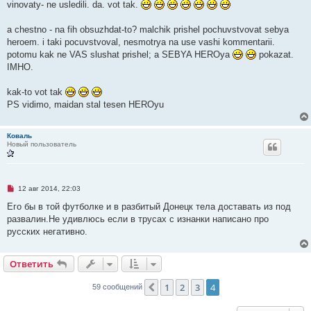
vinovaty- ne usledili. da. vot tak.
н
о
е
a chestno - na fih obsuzhdat-to? malchik prishel pochuvstvovat sebya
с
о
heroem. i taki pocuvstvoval, nesmotrya na use vashi kommentarii.
о
potomu kak ne VAS slushat prishel; a SEBYA HEROya
pokazat.
б
щ
IMHO.
е
н
и
kak-to vot tak
е
PS vidimo, maidan stal tesen HEROyu
Коваль
Новый пользователь
Н
12 авг 2014, 22:03
е
п
Его бы в той футболке и в разбитый Донецк тела доставать из под
р
развалин.Не удивлюсь если в трусах с изнанки написано про
о
ч
русских негативно.
и
т
а
Ответить
н
н
о
1
2
3
4
Пред.
59 сообщений
е
с
о