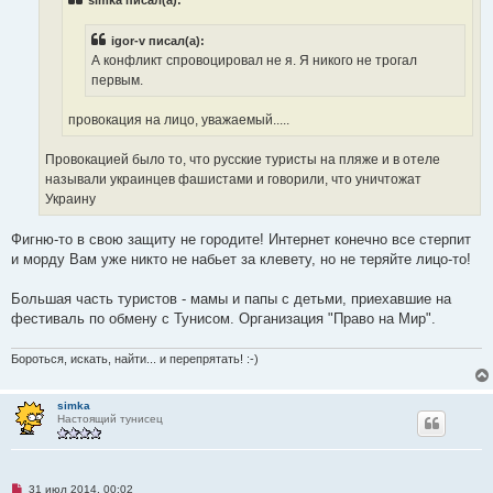
simka писал(а):
т
а
н
igor-v писал(а):
н
о
А конфликт спровоцировал не я. Я никого не трогал
е
первым.
с
о
о
провокация на лицо, уважаемый.....
б
щ
е
Провокацией было то, что русские туристы на пляже и в отеле
н
и
называли украинцев фашистами и говорили, что уничтожат
е
Украину
Фигню-то в свою защиту не городите! Интернет конечно все стерпит
и морду Вам уже никто не набьет за клевету, но не теряйте лицо-то!
Большая часть туристов - мамы и папы с детьми, приехавшие на
фестиваль по обмену с Тунисом. Организация "Право на Мир".
Бороться, искать, найти... и перепрятать! :-)
simka
Настоящий тунисец
Н
31 июл 2014, 00:02