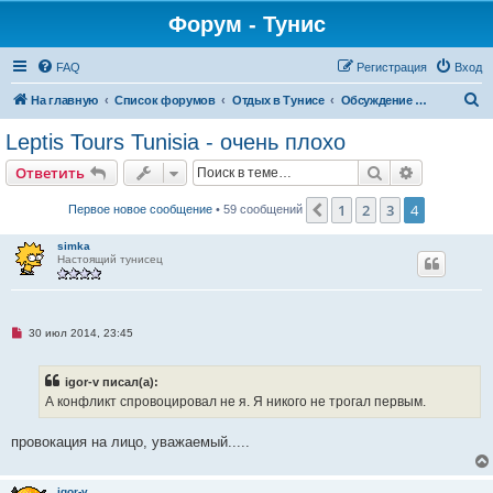
Форум - Тунис
FAQ
Регистрация
Вход
П
На главную
Список форумов
Отдых в Тунисе
Обсуждение турфирм
о
Leptis Tours Tunisia - очень плохо
и
Поиск
Расширен
Ответить
с
к
1
2
3
4
Пред.
Первое новое сообщение
• 59 сообщений
simka
Настоящий тунисец
Н
30 июл 2014, 23:45
е
п
р
igor-v писал(а):
о
ч
А конфликт спровоцировал не я. Я никого не трогал первым.
и
т
а
провокация на лицо, уважаемый.....
н
н
о
е
igor-v