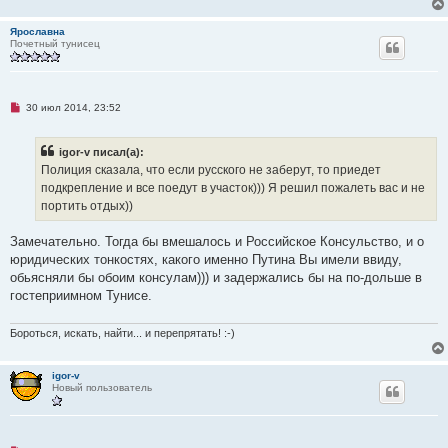
щ
е
н
Ярославна
и
Почетный тунисец
е
Н
30 июл 2014, 23:52
е
п
р
igor-v писал(а):
о
ч
Полиция сказала, что если русского не заберут, то приедет
и
подкрепление и все поедут в участок))) Я решил пожалеть вас и не
т
а
портить отдых))
н
н
о
Замечательно. Тогда бы вмешалось и Российское Консульство, и о
е
юридических тонкостях, какого именно Путина Вы имели ввиду,
с
о
обьясняли бы обоим консулам))) и задержались бы на по-дольше в
о
гостеприимном Тунисе.
б
щ
е
Бороться, искать, найти... и перепрятать! :-)
н
и
е
igor-v
Новый пользователь