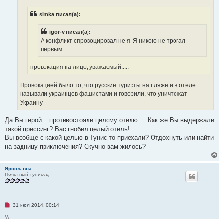
ч
и
simka писал(а):
т
а
н
igor-v писал(а):
н
о
А конфликт спровоцировал не я. Я никого не трогал
е
первым.
с
о
о
провокация на лицо, уважаемый.....
б
щ
е
Провокацией было то, что русские туристы на пляже и в отеле
н
и
называли украинцев фашистами и говорили, что уничтожат
е
Украину
Да Вы герой... противостояли целому отелю.... Как же Вы выдержали
такой прессинг? Вас гнобил целый отель!
Вы вообще с какой целью в Тунис то приехали? Отдохнуть или найти
на задницу приключения? Скучно вам жилось?
Ярославна
Почетный тунисец
Н
31 июл 2014, 00:14
е
п
))