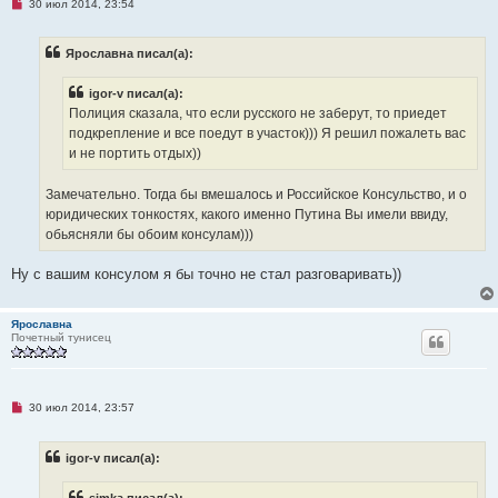
Н
30 июл 2014, 23:54
е
п
р
Ярославна писал(а):
о
ч
и
igor-v писал(а):
т
а
Полиция сказала, что если русского не заберут, то приедет
н
подкрепление и все поедут в участок))) Я решил пожалеть вас
н
о
и не портить отдых))
е
с
о
Замечательно. Тогда бы вмешалось и Российское Консульство, и о
о
юридических тонкостях, какого именно Путина Вы имели ввиду,
б
щ
обьясняли бы обоим консулам)))
е
н
и
Ну с вашим консулом я бы точно не стал разговаривать))
е
Ярославна
Почетный тунисец
Н
30 июл 2014, 23:57
е
п
р
igor-v писал(а):
о
ч
и