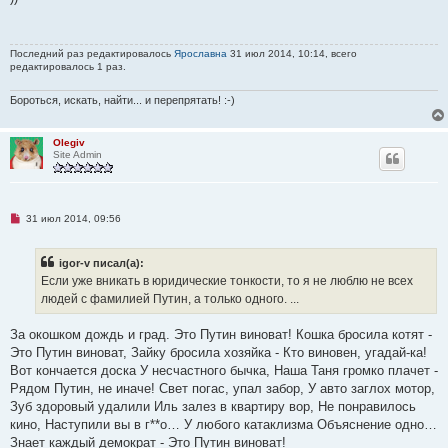
р
о
ч
и
Последний раз редактировалось
Ярославна
31 июл 2014, 10:14, всего
т
редактировалось 1 раз.
а
н
н
Бороться, искать, найти... и перепрятать! :-)
о
е
с
о
Olegiv
о
Site Admin
б
щ
е
н
и
Н
31 июл 2014, 09:56
е
е
п
р
igor-v писал(а):
о
ч
Если уже вникать в юридические тонкости, то я не люблю не всех
и
людей с фамилией Путин, а только одного. ...
т
а
н
За окошком дождь и град. Это Путин виноват! Кошка бросила котят -
н
о
Это Путин виноват, Зайку бросила хозяйка - Кто виновен, угадай-ка!
е
Вот кончается доска У несчастного бычка, Наша Таня громко плачет -
с
о
Рядом Путин, не иначе! Свет погас, упал забор, У авто заглох мотор,
о
Зуб здоровый удалили Иль залез в квартиру вор, Не понравилось
б
щ
кино, Наступили вы в г**о… У любого катаклизма Объяснение одно…
е
Знает каждый демократ - Это Путин виноват!
н