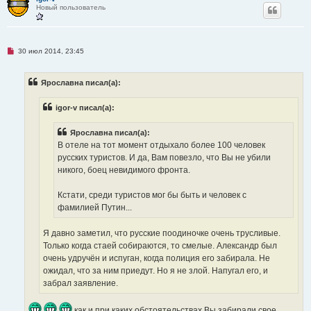
с
Новый пользователь
о
о
б
щ
е
Н
30 июл 2014, 23:45
н
е
и
п
е
р
Ярославна писал(а):
о
ч
и
igor-v писал(а):
т
а
н
Ярославна писал(а):
н
о
В отеле на тот момент отдыхало более 100 человек
е
русских туристов. И да, Вам повезло, что Вы не убили
с
о
никого, боец невидимого фронта.
о
б
щ
Кстати, среди туристов мог бы быть и человек с
е
фамилией Путин...
н
и
е
Я давно заметил, что русские поодиночке очень трусливые.
Только когда стаей собираются, то смелые. Александр был
очень удручён и испуган, когда полиция его забирала. Не
ожидал, что за ним приедут. Но я не злой. Напугал его, и
забрал заявление.
как и при каких обстоятельствах Вы забирали свое