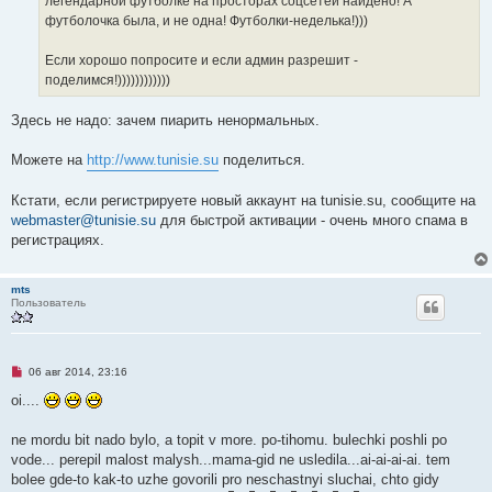
легендарной футболке на просторах соцсетей найдено! А
т
а
футболочка была, и не одна! Футболки-неделька!)))
н
н
о
Если хорошо попросите и если админ разрешит -
е
поделимся!))))))))))))
с
о
о
Здесь не надо: зачем пиарить ненормальных.
б
щ
е
Можете на
http://www.tunisie.su
поделиться.
н
и
е
Кстати, если регистрируете новый аккаунт на tunisie.su, сообщите на
webmaster@tunisie.su
для быстрой активации - очень много спама в
регистрациях.
mts
Пользователь
Н
06 авг 2014, 23:16
е
п
oi....
р
о
ч
ne mordu bit nado bylo, a topit v more. po-tihomu. bulechki poshli po
и
vode... perepil malost malysh...mama-gid ne usledila...ai-ai-ai-ai. tem
т
а
bolee gde-to kak-to uzhe govorili pro neschastnyi sluchai, chto gidy
н