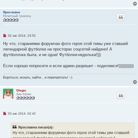
и
е
Ярославна
Почетный тунисец
Н
02 авг 2014, 23:52
е
п
Ну что, стараниями форумчан фото героя этой темы уже ставшей
р
легендарной футболке на просторах соцсетей найдено! А
о
ч
футболочка была, и не одна! Футболки-неделька!)))
и
т
а
Если хорошо попросите и если админ разрешит - поделимся!))))))))))))
н
н
о
Бороться, искать, найти... и перепрятать! :-)
е
с
о
Olegiv
о
Site Admin
б
щ
е
н
и
е
Н
03 авг 2014, 02:42
е
п
р
Ярославна писал(а):
о
ч
Ну что, стараниями форумчан фото героя этой темы уже ставшей
и