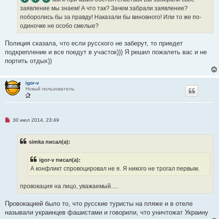
заявление мы знаем! А что так? Зачем забрали заявление?
поборолись бы за правду! Наказали бы виновного! Или то же по-
одиночке не особо смелые?
Полиция сказала, что если русского не заберут, то приедет
подкрепление и все поедут в участок))) Я решил пожалеть вас и не
портить отдых))
igor-v
Новый пользователь
Н
30 июл 2014, 23:49
е
п
р
simka писал(а):
о
ч
и
igor-v писал(а):
т
а
А конфликт спровоцировал не я. Я никого не трогал первым.
н
н
о
провокация на лицо, уважаемый.....
е
с
о
Провокацией было то, что русские туристы на пляже и в отеле
о
называли украинцев фашистами и говорили, что уничтожат Украину
б