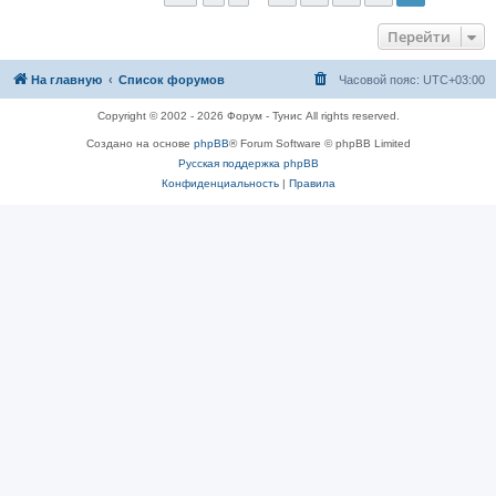
е
с
Перейти
о
о
б
щ
На главную
Список форумов
Часовой пояс:
UTC+03:00
е
н
Copyright © 2002 - 2026 Форум - Тунис All rights reserved.
и
е
Создано на основе
phpBB
® Forum Software © phpBB Limited
Русская поддержка phpBB
Конфиденциальность
|
Правила