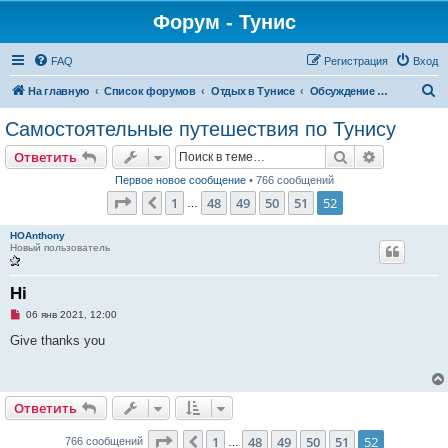
Форум - Тунис
FAQ
Регистрация
Вход
П
На главную
Список форумов
Отдых в Тунисе
Обсуждение туризма
о
Самостоятельные путешествия по Тунису
и
Поиск
Расширен
Ответить
с
Первое новое сообщение
• 766 сообщений
к
Страница
52
из
52
1
48
49
50
51
52
Пред.
…
HOAnthony
Новый пользователь
Hi
Н
06 янв 2021, 12:00
е
п
Give thanks you
р
о
ч
и
т
Ответить
а
н
н
Страница
52
из
52
1
48
49
50
51
52
Пред.
766 сообщений
…
о