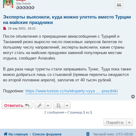
о
Site Admin
о
б
щ
Эксперты выяснили, куда можно улететь вместо Турции
е
н
на майские праздники
и
е
Н
18 апр 2021, 18:21
е
п
После объявления о прекращении авиасообщения с Турцией и
р
Танзанией резко выросло число поисковых запросов билетов по
о
ч
большому числу направлений, эксперты выяснили, какие страны
и
могут стать на майские праздники заменой популярным местам
т
а
отдыха, сообщает Aviasales.
н
н
о
В два раза чаще туристы стали запрашивать Тунис. Туда пока также
е
можно добраться лишь со стыковкой (прямые перелеты ожидаются
с
о
во второй половине апреля), заплатив от 40 тысяч рублей.
о
б
щ
Подробнее:
https://www.tunisie.cc/ru/eksperty-vyya ... -prazdniki
е
н
и
Ответить
е
2 сообщения • Страница
1
из
1
Перейти
На главную
Список форумов
Часовой пояс:
UTC+03:00