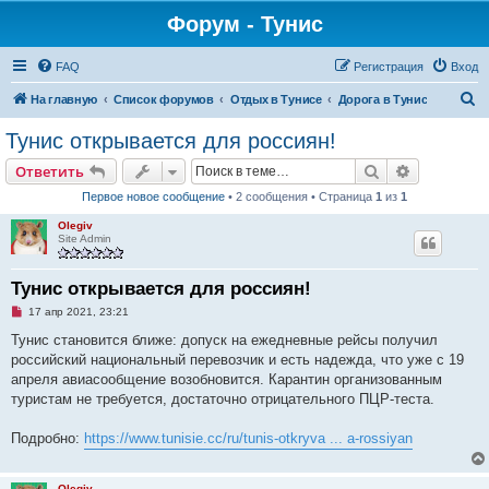
Форум - Тунис
FAQ
Регистрация
Вход
П
На главную
Список форумов
Отдых в Тунисе
Дорога в Тунис
о
Тунис открывается для россиян!
и
Поиск
Расширен
Ответить
с
Первое новое сообщение
• 2 сообщения • Страница
1
из
1
к
Olegiv
Site Admin
Тунис открывается для россиян!
Н
17 апр 2021, 23:21
е
п
Тунис становится ближе: допуск на ежедневные рейсы получил
р
российский национальный перевозчик и есть надежда, что уже с 19
о
ч
апреля авиасообщение возобновится. Карантин организованным
и
туристам не требуется, достаточно отрицательного ПЦР-теста.
т
а
н
Подробно:
https://www.tunisie.cc/ru/tunis-otkryva ... a-rossiyan
н
о
е
с
Olegiv