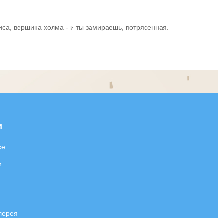
ниса, вершина холма - и ты замираешь, потрясенная.
и
се
и
лерея