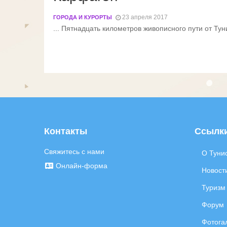
23 апреля 2017
ГОРОДА И КУРОРТЫ
... Пятнадцать километров живописного пути от Ту
Контакты
Ссылк
Свяжитесь с нами
О Туни
Онлайн-форма
Новост
Туризм
Форум
Фотога