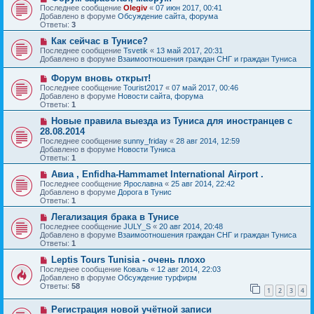
и
о
о
Последнее сообщение
Olegiv
«
07 июн 2017, 00:41
е
в
б
Добавлено в форуме
Обсуждение сайта, форума
о
щ
Ответы:
3
е
е
с
Н
н
Как сейчас в Тунисе?
о
о
и
Последнее сообщение
Tsvetik
«
13 май 2017, 20:31
о
в
е
Добавлено в форуме
Взаимоотношения граждан СНГ и граждан Туниса
б
о
щ
е
Н
Форум вновь открыт!
е
с
о
Последнее сообщение
Tourist2017
«
07 май 2017, 00:46
н
о
в
Добавлено в форуме
Новости сайта, форума
и
о
о
Ответы:
1
е
б
е
щ
с
Н
Новые правила выезда из Туниса для иностранцев с
е
о
о
28.08.2014
н
о
в
и
Последнее сообщение
sunny_friday
«
28 авг 2014, 12:59
б
о
е
Добавлено в форуме
Новости Туниса
щ
е
Ответы:
1
е
с
н
о
Н
Авиа , Enfidha-Hammamet International Airport .
и
о
о
Последнее сообщение
Ярославна
«
25 авг 2014, 22:42
е
б
в
Добавлено в форуме
Дорога в Тунис
щ
о
Ответы:
1
е
е
н
с
Н
Легализация брака в Тунисе
и
о
о
Последнее сообщение
JULY_S
«
20 авг 2014, 20:48
е
о
в
Добавлено в форуме
Взаимоотношения граждан СНГ и граждан Туниса
б
о
Ответы:
1
щ
е
е
с
Н
Leptis Tours Tunisia - очень плохо
н
о
о
Последнее сообщение
Коваль
«
12 авг 2014, 22:03
и
о
в
Добавлено в форуме
Обсуждение турфирм
е
б
о
Ответы:
58
1
2
3
4
щ
е
е
с
Н
н
Регистрация новой учётной записи
о