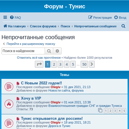
Форум - Тунис
FAQ
Регистрация
Вход
П
На главную
Список форумов
Поиск
Непрочитанные сообщения
о
Непрочитанные сообщения
и
Перейти к расширенному поиску
с
Поиск
Расширенный поиск
к
Отметить всё как прочтённое
• Найдено более 1000 результатов
Страница
1
из
50
1
2
3
4
5
50
След.
…
Темы
Н
С Новым 2022 годом!!
о
Последнее сообщение
Olegiv
«
31 дек 2021, 21:13
в
Добавлено в форуме
Новости сайта, форума
о
е
Н
Хочу в VIP
с
о
Последнее сообщение
Olegiv
«
01 ноя 2021, 13:38
о
в
Добавлено в форуме
Взаимоотношения граждан СНГ и граждан Туниса
о
о
Ответы:
73
б
1
2
3
4
5
е
щ
с
е
Н
Тунис открывается для россиян!
о
н
о
о
Последнее сообщение
Olegiv
«
18 апр 2021, 18:21
и
в
б
Добавлено в форуме
Дорога в Тунис
е
о
щ