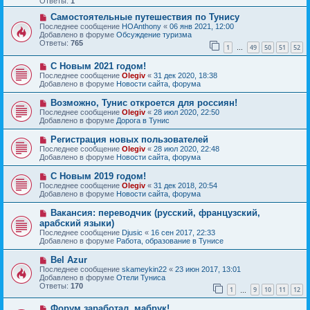
Ответы:
1
е
е
с
Н
н
Самостоятельные путешествия по Тунису
о
о
и
Последнее сообщение
HOAnthony
«
06 янв 2021, 12:00
о
в
е
Добавлено в форуме
Обсуждение туризма
б
о
Ответы:
765
1
49
50
51
52
щ
е
…
е
с
Н
н
С Новым 2021 годом!
о
о
и
о
Последнее сообщение
Olegiv
«
31 дек 2020, 18:38
в
е
б
Добавлено в форуме
Новости сайта, форума
о
щ
е
е
Н
Возможно, Тунис откроется для россиян!
с
н
о
Последнее сообщение
Olegiv
«
28 июл 2020, 22:50
о
и
в
Добавлено в форуме
Дорога в Тунис
о
е
о
б
е
Н
Регистрация новых пользователей
щ
с
о
е
Последнее сообщение
Olegiv
«
28 июл 2020, 22:48
о
в
н
Добавлено в форуме
Новости сайта, форума
о
о
и
б
е
е
Н
С Новым 2019 годом!
щ
с
о
е
Последнее сообщение
Olegiv
«
31 дек 2018, 20:54
о
в
н
Добавлено в форуме
Новости сайта, форума
о
о
и
б
е
е
Н
Вакансия: переводчик (русский, французский,
щ
с
о
е
арабский языки)
о
в
н
Последнее сообщение
о
Djusic
«
16 сен 2017, 22:33
о
и
Добавлено в форуме
б
Работа, образование в Тунисе
е
е
щ
с
е
Н
Bel Azur
о
н
о
Последнее сообщение
о
skameykin22
«
23 июн 2017, 13:01
и
в
Добавлено в форуме
б
Отели Туниса
е
о
Ответы:
щ
170
1
9
10
11
12
е
…
е
с
н
Н
Форум заработал, мабрук!
о