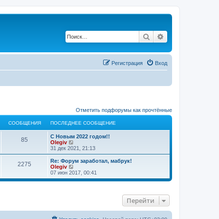
Поиск
Расширенный по
Регистрация
Вход
Отметить подфорумы как прочтённые
СООБЩЕНИЯ
ПОСЛЕДНЕЕ СООБЩЕНИЕ
С Новым 2022 годом!!
85
П
Olegiv
е
31 дек 2021, 21:13
р
е
Re: Форум заработал, мабрук!
2275
й
П
Olegiv
т
е
07 июн 2017, 00:41
и
р
к
е
п
й
о
т
Перейти
с
и
л
к
е
п
д
о