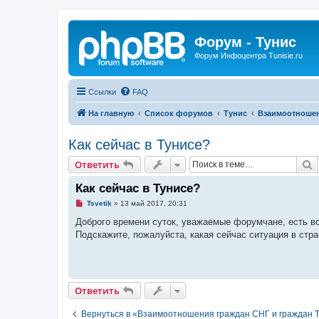
Форум - Тунис
Форум Инфоцентра Tunisie.ru
Ссылки
FAQ
На главную
Список форумов
Тунис
Взаимоотношен
Как сейчас в Тунисе?
П
Ответить
Как сейчас в Тунисе?
Н
Tsvetik
»
13 май 2017, 20:31
е
п
Доброго времени суток, уважаемые форумчане, есть во
р
Подскажите, пожалуйста, какая сейчас ситуация в стра
о
ч
и
т
а
н
Ответить
н
о
е
Вернуться в «Взаимоотношения граждан СНГ и граждан 
с