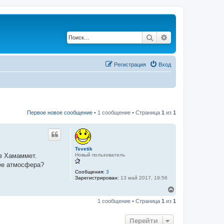
Поиск
Расширенный по
Регистрация
Вход
Первое новое сообщение
• 1 сообщение • Страница
1
из
1
Tsvetik
Новый пользователь
 в Хамаммет.
нее атмосфера?
Сообщения:
3
Зарегистрирован:
13 май 2017, 19:56
В
е
1 сообщение • Страница
1
из
1
р
н
у
Перейти
т