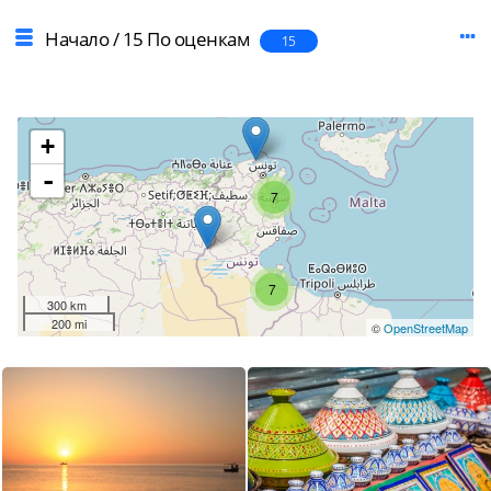
Начало
/
15 По оценкам
15
+
-
7
7
300 km
200 mi
©
OpenStreetMap