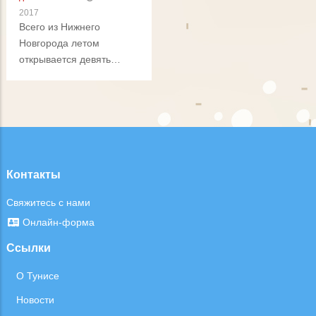
2017
влияют Средиземное
Всего из Нижнего
море и пустыня Сахара.
Новгорода летом
открывается девять
курортных направлений
Контакты
Свяжитесь с нами
Онлайн-форма
Ссылки
О Тунисе
Новости