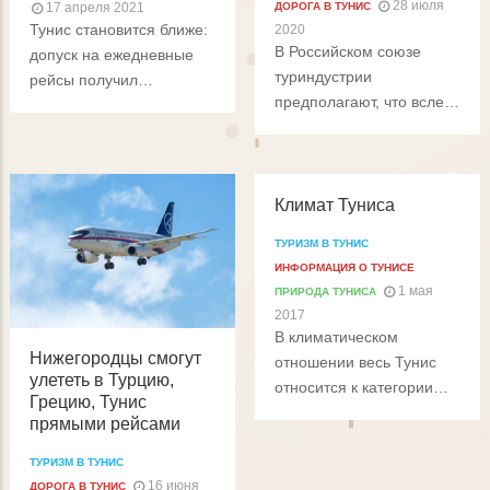
28 июля
17 апреля 2021
ДОРОГА В ТУНИС
Тунис становится ближе:
2020
В Российском союзе
допуск на ежедневные
туриндустрии
рейсы получил
предполагают, что вслед
российский
за Турцией,
национальный
Великобританией и
перевозчик и есть
Танзанией для
надежда, что уже с 19
российских
Климат Туниса
апреля авиасообщение
путешественников
возобновится. Карантин
ТУРИЗМ В ТУНИС
откроется Тунис!
организованным
ИНФОРМАЦИЯ О ТУНИСЕ
туристам не требуется,
1 мая
ПРИРОДА ТУНИСА
достаточно
2017
отрицательного ПЦР-
В климатическом
теста.
Нижегородцы смогут
отношении весь Тунис
улететь в Турцию,
относится к категории
Грецию, Тунис
"теплых стран". На
прямыми рейсами
климат Туниса, так же как
и на климат других стран
ТУРИЗМ В ТУНИС
16 июня
Северной Африки,
ДОРОГА В ТУНИС